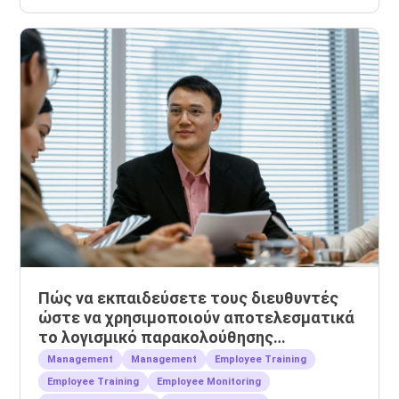
Πώς να εκπαιδεύσετε τους διευθυντές
ώστε να χρησιμοποιούν αποτελεσματικά
το λογισμικό παρακολούθησης
εργαζομένων
Management
Management
Employee Training
Employee Training
Employee Monitoring