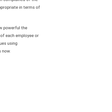
ppropriate in terms of
w powerful the
y of each employee or
nues using
s now.