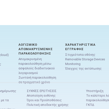
ΛΟΓΙΣΜΙΚΌ
ΧΑΡΑΚΤΗΡΙΣΤΙΚΆ
ΑΠΟΜΑΚΡΥΣΜΈΝΗΣ
ΕΓΓΡΑΦΉΣ
ΠΑΡΑΚΟΛΟΎΘΗΣΗΣ
Στιγμιότυπα οθόνης
cloud)
Απομακρυσμένη
Removable Storage Devices
παρακολούθηση μέσω
Monitoring
ς
ασφαλούς διαδικτυακού
Έλεγχος της εκτύπωσης
λογαριασμού
Ζωντανή παρακολούθηση
σε πραγματικό χρόνο
ενημέρωσης
ΣΥΧΝΈΣ ΕΡΩΤΉΣΕΙΣ
Υποστήριξη
Αποποίηση ευθύνης
Το καλύτερο λο
 με τα
Όροι και Προϋποθέσεις
παρακολούθησ
Πολιτική αποδεκτής χρήσης
ΓΚΠΔ