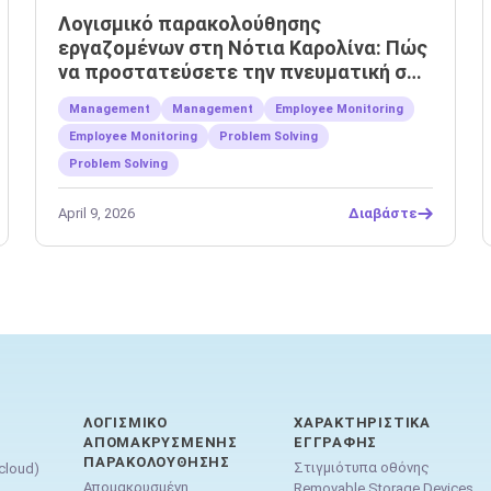
Λογισμικό παρακολούθησης
εργαζομένων στη Νότια Καρολίνα: Πώς
να προστατεύσετε την πνευματική σας
ιδιοκτησία
Management
Management
Employee Monitoring
Employee Monitoring
Problem Solving
Problem Solving
April 9, 2026
Διαβάστε
ΛΟΓΙΣΜΙΚΌ
ΧΑΡΑΚΤΗΡΙΣΤΙΚΆ
ΑΠΟΜΑΚΡΥΣΜΈΝΗΣ
ΕΓΓΡΑΦΉΣ
ΠΑΡΑΚΟΛΟΎΘΗΣΗΣ
Στιγμιότυπα οθόνης
cloud)
Απομακρυσμένη
Removable Storage Devices