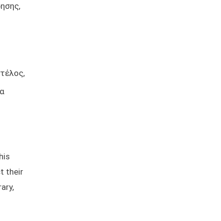
ησης,
 τέλος,
δα
his
t their
ary,