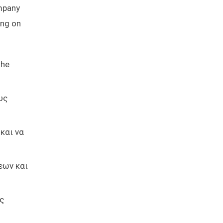
ompany
ing on
the
υς
και να
εων και
ς