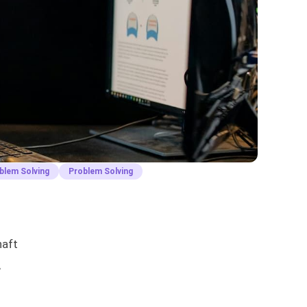
blem Solving
Problem Solving
haft
,