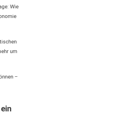
age: Wie
utonomie
tischen
mehr um
können –
 ein