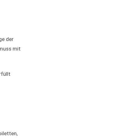
ge der
muss mit
füllt
iletten,