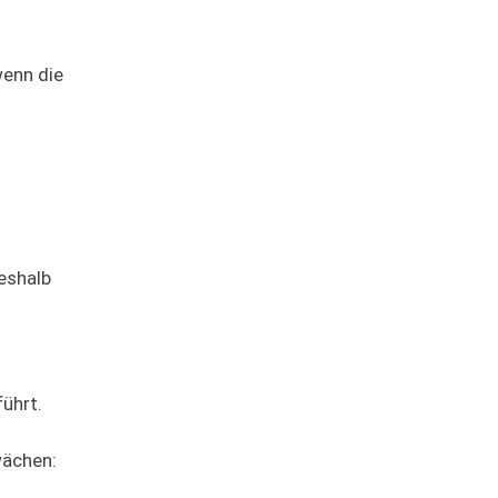
wenn die
eshalb
ührt.
wächen: