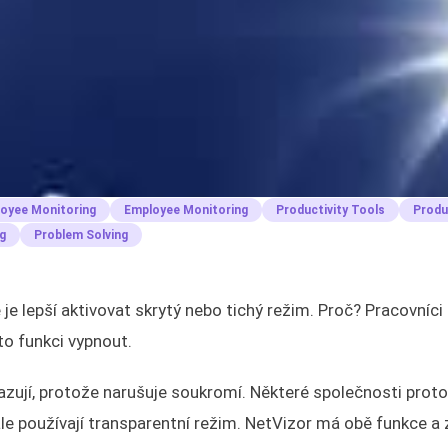
oyee Monitoring
Employee Monitoring
Productivity Tools
Produ
g
Problem Solving
e lepší aktivovat skrytý nebo tichý režim. Proč? Pracovníci 
o funkci vypnout.
zují, protože narušuje soukromí. Některé společnosti proto
le používají transparentní režim. NetVizor má obě funkce a 