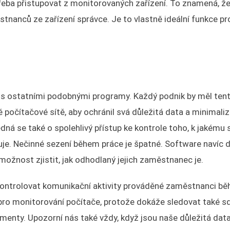
třeba přistupovat z monitorovaných zařízení. To znamená, ž
nanců ze zařízení správce. Je to vlastně ideální funkce pr
 s ostatními podobnými programy. Každý podnik by měl ten
 počítačové sítě, aby ochránil svá důležitá data a minimali
á se také o spolehlivý přístup ke kontrole toho, k jakému
e. Nečinné sezení během práce je špatné. Software navíc 
ožnost zjistit, jak odhodlaný jejich zaměstnanec je.
ontrolovat komunikační aktivity prováděné zaměstnanci b
pro monitorování počítače, protože dokáže sledovat také sd
nty. Upozorní nás také vždy, když jsou naše důležitá data