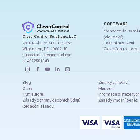
SOFTWARE
Monitorování zamě
CleverControl Solutions, LLC
(cloudové)
Lokální nasazení
2810 N Church St STE 89852
CleverControl Local
Wilmington, DE, 19802 US
support [at] clevercontrol.com
+14072501040
Blog
Zmínky v médiích
O nás
Manuální
Tým autorů
Informace o staženýc
Zásady ochrany osobních údajů
Zásady vracení peněz
Redakční zásady