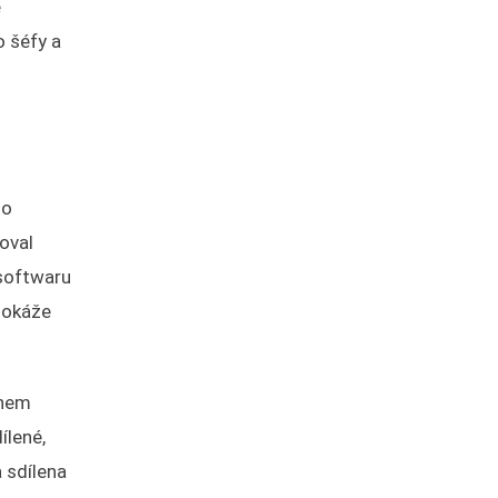
e
o šéfy a
to
zoval
 softwaru
dokáže
ěhem
ílené,
 sdílena