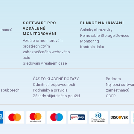
SOFTWARE PRO
FUNKCE NAHRÁVÁNÍ
VZDÁLENÉ
stnanců
Snímky obrazovky
MONITOROVÁNÍ
Removable Storage Devices
Vzdálené monitorování
Monitoring
prostřednictvím
Kontrola tisku
zabezpečeného webového
účtu
Sledování v reálném čase
ČASTO KLADENÉ DOTAZY
Podpora
Odmítnutí odpovědnosti
Nejlepší softwa
h souborech
Podmínky a pravidla
zaměstnanců
Zásady přijatelného použití
GDPR