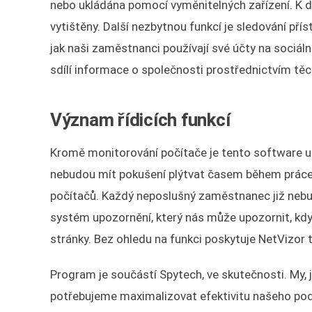
nebo ukládána pomocí vyměnitelných zařízení. K di
vytištěny. Další nezbytnou funkcí je sledování př
jak naši zaměstnanci používají své účty na sociá
sdílí informace o společnosti prostřednictvím těc
Význam řídicích funkcí
Kromě monitorování počítače je tento software u
nebudou mít pokušení plýtvat časem během práce
počítačů. Každý neposlušný zaměstnanec již nebu
systém upozornění, který nás může upozornit, kd
stránky. Bez ohledu na funkci poskytuje NetVizor 
Program je součástí Spytech, ve skutečnosti. My, 
potřebujeme maximalizovat efektivitu našeho podni