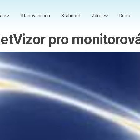
kce
Stanovení cen
Stáhnout
Zdroje
Demo
etVizor pro monitorov