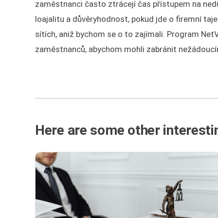
zaměstnanci často ztrácejí čas přístupem na nedůl
loajalitu a důvěryhodnost, pokud jde o firemní taj
sítích, aniž bychom se o to zajímali. Program Ne
zaměstnanců, abychom mohli zabránit nežádoucím
Here are some other interestin