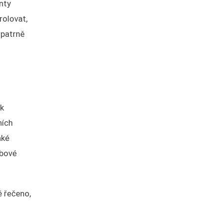
nty
rolovat,
opatrně
ak
ních
aké
ebové
ě řečeno,