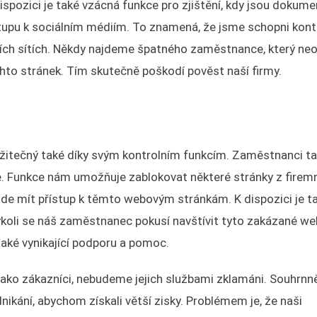
spozici je také vzácná funkce pro zjištění, kdy jsou dokume
ístupu k sociálním médiím. To znamená, že jsme schopni kont
lních sítích. Někdy najdeme špatného zaměstnance, který ne
hto stránek. Tím skutečně poškodí pověst naší firmy.
žitečný také díky svým kontrolním funkcím. Zaměstnanci t
. Funkce nám umožňuje zablokovat některé stránky z firem
de mít přístup k těmto webovým stránkám. K dispozici je t
ykoli se náš zaměstnanec pokusí navštívit tyto zakázané w
také vynikající podporu a pomoc.
jako zákazníci, nebudeme jejich službami zklamáni. Souhrnn
kání, abychom získali větší zisky. Problémem je, že naši