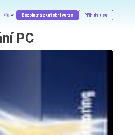
Bezplatná zkušební verze
Přihlásit se
CS
ání PC