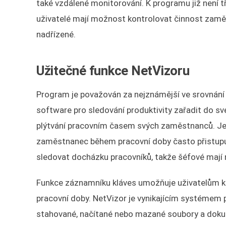
také vzdálené monitorování. K programu již není 
uživatelé mají možnost kontrolovat činnost zaměst
nadřízené.
Užitečné funkce NetVizoru
Program je považován za nejznámější ve srovnání
software pro sledování produktivity zařadit do své
plýtvání pracovním časem svých zaměstnanců. Jedn
zaměstnanec během pracovní doby často přistupuj
sledovat docházku pracovníků, takže šéfové mají m
Funkce záznamníku kláves umožňuje uživatelům k
pracovní doby. NetVizor je vynikajícím systémem 
stahované, načítané nebo mazané soubory a dokume