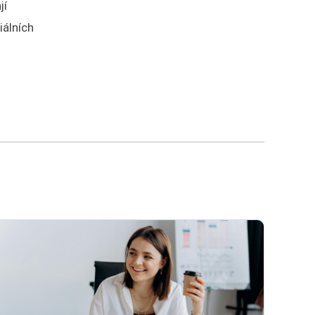
jí
iálních