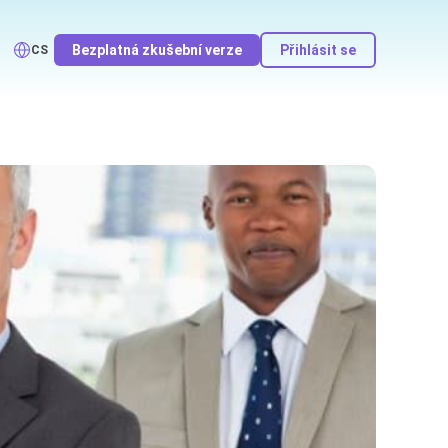
Bezplatná zkušební verze
Přihlásit se
CS