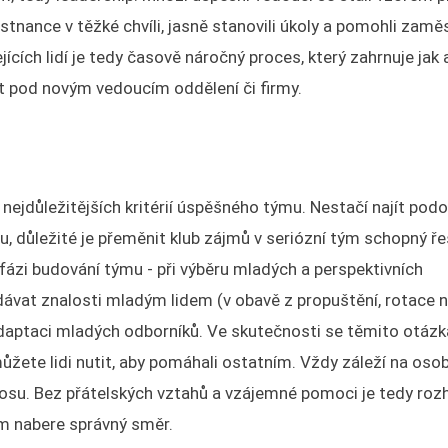
stnance v těžké chvíli, jasně stanovili úkoly a pomohli zamě
ících lidí je tedy časově náročný proces, který zahrnuje jak
at pod novým vedoucím oddělení či firmy.
ejdůležitějších kritérií úspěšného týmu. Nestačí najít pod
u, důležité je přeměnit klub zájmů v seriózní tým schopný ře
 fázi budování týmu - při výběru mladých a perspektivních
ávat znalosti mladým lidem (v obavě z propuštění, rotace 
 adaptaci mladých odborníků. Ve skutečnosti se těmito otáz
ůžete lidi nutit, aby pomáhali ostatním. Vždy záleží na oso
ínosu. Bez přátelských vztahů a vzájemné pomoci je tedy ro
m nabere správný směr.