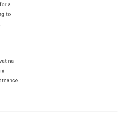
for a
ng to
.
vat na
ní
stnance.