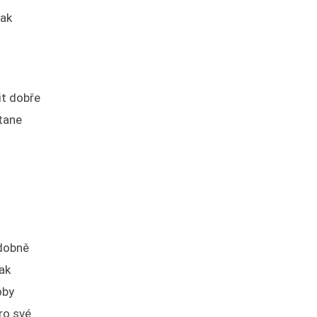
šak
it dobře
tane
odobně
šak
oby
ro své