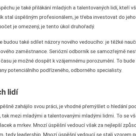
spěchu je také přilákání mladých a talentovaných lidí, kteří v
ník stal úspěšným profesionálem, je třeba investovat do jeho
zpočet je omezený, je tento úkol druhořadý.
ale budou také sdílet názory nového vedoucího: je těžké nauč
ry nového zaměstnance. Seriózní odborník se samozřejmě nes
m času je možné dospět k vzájemnému porozumění. To bude
rany potenciálního podřízeného, odborného specialisty.
 lidí
pěšně zahájilo svou práci, je vhodné přemýšlet o hledání p
ly, tak mezi mladými a talentovanými mladými lidmi. To se v
klacek a mrkev. Mnozí úspěšní vedoucí však za nejlepší způs
, tedy leadership. Mnozí úspěšní vedoucí se stali vzorem p