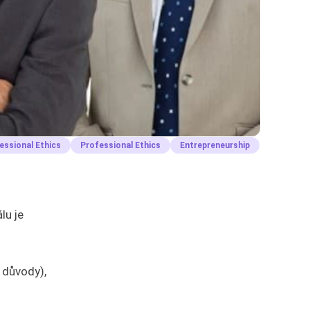
essional Ethics
Professional Ethics
Entrepreneurship
lu je
é důvody),