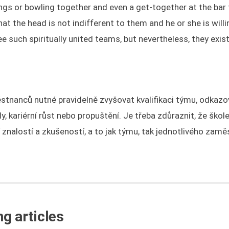
ngs or bowling together and even a get-together at the bar 
at the head is not indifferent to them and he or she is willi
ee such spiritually united teams, but nevertheless, they exist
tnanců nutné pravidelně zvyšovat kvalifikaci týmu, odkazo
 kariérní růst nebo propuštění. Je třeba zdůraznit, že škole
znalostí a zkušeností, a to jak týmu, tak jednotlivého zamě
g articles