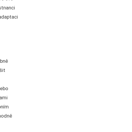
stnanci
 adaptaci
obně
šit
nebo
kami
bním
zhodně