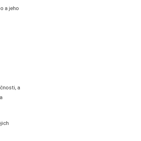
o a jeho
čnosti, a
na
jich