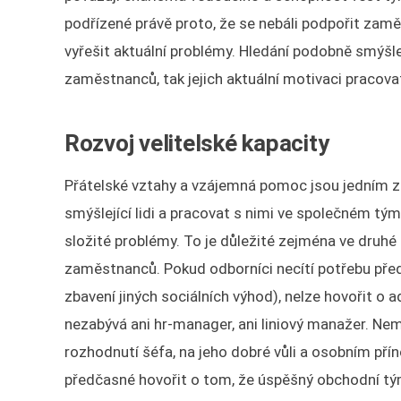
podřízené právě proto, že se nebáli podpořit zamě
vyřešit aktuální problémy. Hledání podobně smýšlej
zaměstnanců, tak jejich aktuální motivaci pracov
Rozvoj velitelské kapacity
Přátelské vztahy a vzájemná pomoc jsou jedním z n
smýšlející lidi a pracovat s nimi ve společném tým
složité problémy. To je důležité zejména ve druhé
zaměstnanců. Pokud odborníci necítí potřebu před
zbavení jiných sociálních výhod), nelze hovořit o
nezabývá ani hr-manager, ani liniový manažer. Nem
rozhodnutí šéfa, na jeho dobré vůli a osobním př
předčasné hovořit o tom, že úspěšný obchodní tý