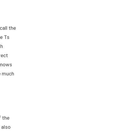
call the
he Ts
gh
rect
 knows
be much
f the
 also