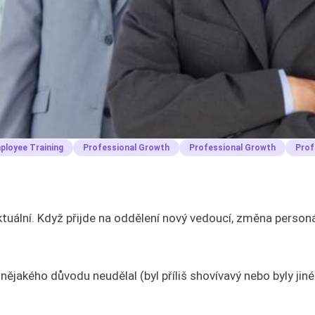
ployee Training
Professional Growth
Professional Growth
Prof
ktuální. Když přijde na oddělení nový vedoucí, změna personá
nějakého důvodu neudělal (byl příliš shovívavý nebo byly jin