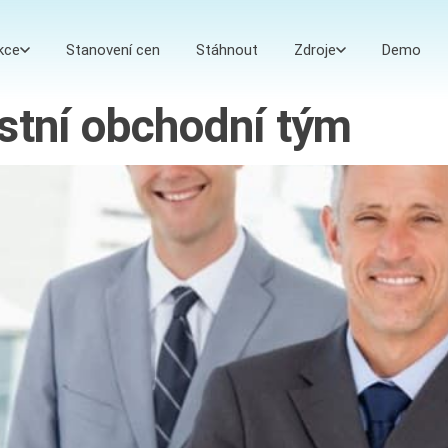
kce
Stanovení cen
Stáhnout
Zdroje
Demo
stní obchodní tým