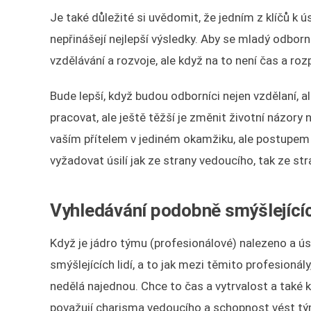
Je také důležité si uvědomit, že jedním z klíčů k ú
nepřinášejí nejlepší výsledky. Aby se mladý odbor
vzdělávání a rozvoje, ale když na to není čas a ro
Bude lepší, když budou odborníci nejen vzdělaní, 
pracovat, ale ještě těžší je změnit životní názo
vaším přítelem v jediném okamžiku, ale postupe
vyžadovat úsilí jak ze strany vedoucího, tak ze st
Vyhledávání podobně smýšlejících
Když je jádro týmu (profesionálové) nalezeno a ús
smýšlejících lidí, a to jak mezi těmito profesioná
nedělá najednou. Chce to čas a vytrvalost a také 
považují charisma vedoucího a schopnost vést tým