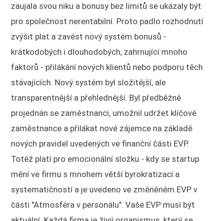
zaujala svou niku a bonusy bez limitů se ukázaly být
pro společnost nerentabilní. Proto padlo rozhodnutí
zvýšit plat a zavést nový systém bonusů -
krátkodobých i dlouhodobých, zahrnující mnoho
faktorů - přilákání nových klientů nebo podporu těch
stávajících. Nový systém byl složitější, ale
transparentnější a přehlednější. Byl předběžně
projednán se zaměstnanci, umožnil udržet klíčové
zaměstnance a přilákat nové zájemce na základě
nových pravidel uvedených ve finanční části EVP.
Totéž platí pro emocionální složku - kdy se startup
mění ve firmu s mnohem větší byrokratizací a
systematičností a je uvedeno ve změněném EVP v
části "Atmosféra v personálu". Vaše EVP musí být
aktuální. Každá firma je živý organismus, který se