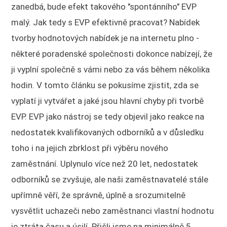
zanedbá, bude efekt takového "spontánního" EVP
malý. Jak tedy s EVP efektivně pracovat? Nabídek
tvorby hodnotových nabídek je na internetu plno -
některé poradenské společnosti dokonce nabízejí, že
ji vyplní společně s vámi nebo za vás během několika
hodin. V tomto článku se pokusíme zjistit, zda se
vyplatí ji vytvářet a jaké jsou hlavní chyby při tvorbě
EVP. EVP jako nástroj se tedy objevil jako reakce na
nedostatek kvalifikovaných odborníků a v důsledku
toho i na jejich zbrklost při výběru nového
zaměstnání. Uplynulo více než 20 let, nedostatek
odborníků se zvyšuje, ale naši zaměstnavatelé stále
upřímně věří, že správně, úplně a srozumitelně
vysvětlit uchazeči nebo zaměstnanci vlastní hodnotu
je ztráta času a úsilí. Přišli jsme na minimálně 5