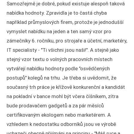
Samozřejmě je dobré, pokud existuje alespoň taková
nabídka hodnoty. Zpravidla je to častá chyba
například průmyslových firem, protože je jednodušší
vymyslet nabídku na jeden a ten samý vzor pro
zámečníky 6. ročníku, pro strojaře a účetní, marketéry,
IT specialisty - "Ti všichni jsou naši!". A stejně jako
stejný vzor textu o volných pracovních místech
vytvářejí nabídku hodnoty podle "osvědčených
postupů" kolegů na trhu. Je třeba si uvědomit, že
současný trh práce je křížově konkurenční a kandidát
na pokladní v bance mohl být včera číšníkem, zítra
bude prodavačem gadgetů a za pár měsíců
certifikovaným ekologem nebo marketérem. A
vzhledem k nedostatku odborníků jsou ve výrobě
uchazeči obecně přijímáni na principu - "Máš ruce a