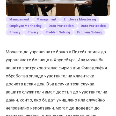
Management
Management
Employee Monitoring
Employee Monitoring
Data Protection
Data Protection
Privacy
Privacy
Problem Solving
Problem Solving
Можете да управлявате банка в Питсбърг или да
управлявате болница в Харисбърг. Или може би
вашата застрахователна фирма във Филаделфия
обработва хиляди чувствителни клиентски
досиета всеки ден. Във всички тези случаи
вашите служители имат достъп до чувствителни
данни, които, ако бъдат умишлено или случайно
неправилно използвани, могат да доведат до
сериозни правни, финансови и репутационни