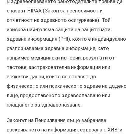
В здравеопазването работодателите трябва да
спазват HIPAA (Закон за преносимост и
отчетност на здравното осигуряване). Той
изисква най-голяма защита на защитената
здравна информация (PHI), която е индивидуално
разпознаваема здравна информация, като
например медицински истории, резултати от
тестове, застрахователна информация или
всякакви данни, които се отнасят до
физическото или психическото здраве на дадено
лице, предоставеното здравеопазване или
плащането за здравеопазване.
Законът на Пенсилвания също забранява
разкриването на информация, свързана с ХИВ, и