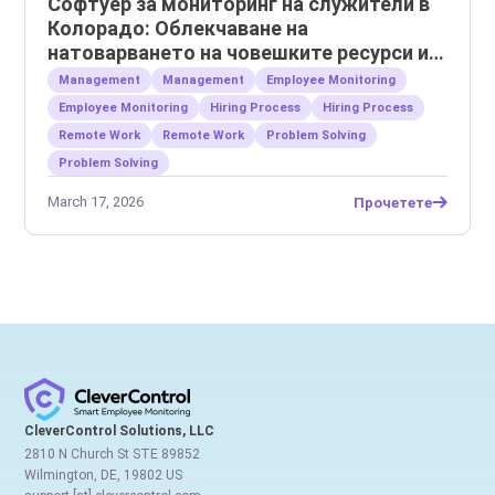
Софтуер за мониторинг на служители в
Колорадо: Облекчаване на
натоварването на човешките ресурси и
управление на отдалечени екипи
Management
Management
Employee Monitoring
Employee Monitoring
Hiring Process
Hiring Process
Remote Work
Remote Work
Problem Solving
Problem Solving
March 17, 2026
Прочетете
CleverControl Solutions, LLC
2810 N Church St STE 89852
Wilmington, DE, 19802 US