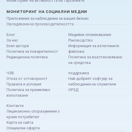
Мониторинг на активността на търсачките
МОНИТОРИНГ НА СОЦИАЛНИ МЕДИИ
Приложения за наблюдение за вашия бизнес
Овладяване на производителността
Блог
Медийни споменавания
За нас
Ръководство
Екип автори
Информация за изтеглените
Политика за поверителност
файлове
Редакционна политика
Политика за възстановяване
на средства
ЧЗВ
поддръжка
Отказ от отговорност
Най-добрият софтуер за
Правила и условия
наблюдение на служители
Политика за приемливо
ОРЗД
използване
Контакти
Лицензионно споразумение с
краен потребител
Карта на сайта
Специални оферти