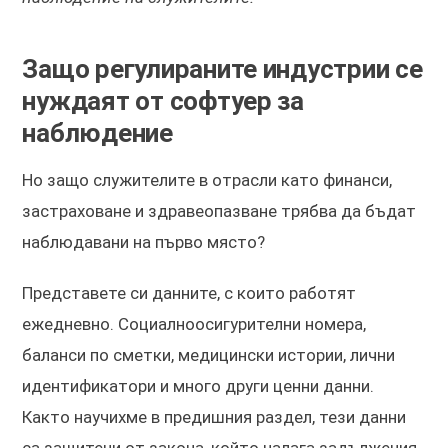
Защо регулираните индустрии се
нуждаят от софтуер за
наблюдение
Но защо служителите в отрасли като финанси,
застраховане и здравеопазване трябва да бъдат
наблюдавани на първо място?
Представете си данните, с които работят
ежедневно. Социалноосигурителни номера,
баланси по сметки, медицински истории, лични
идентификатори и много други ценни данни.
Както научихме в предишния раздел, тези данни
са защитени от закона, който налага задължения