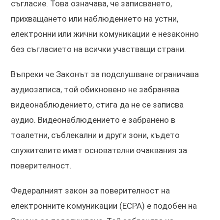
съгласие. Това означава, че записването,
прихващането или наблюдението на устни,
електронни или жични комуникации е незаконно
без съгласието на всички участващи страни.
Въпреки че Законът за подслушване ограничава
аудиозаписа, той обикновено не забранява
видеонаблюдението, стига да не се записва
аудио. Видеонаблюдението е забранено в
тоалетни, съблекални и други зони, където
служителите имат основателни очаквания за
поверителност.
Федералният закон за поверителност на
електронните комуникации (ECPA) е подобен на