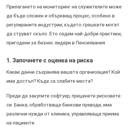
Прилагането на мониторинг на служителите може
да бъде сложен и объркващ процес, особено в
регулираните индустрии, където грешките могат
да струват скъпо. Ето седем най-добри практики,
пригодени за бизнес лидери в Пенсилвания.
1. Започнете с оценка на риска
Какви данни съхранява вашата организация? Кой
има достъп? Къде са слабите места?
Преди да закупите софтуер, преценете рисковете
си. Банка, обработваща банкови преводи, има
различни нужди от клиника, управляваща приема
на пациенти.