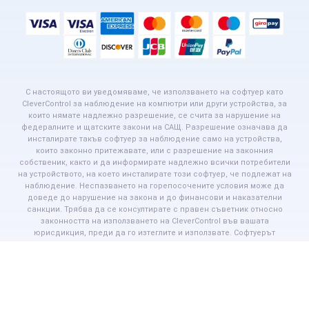
С настоящото ви уведомяваме, че използването на софтуер като
CleverControl за наблюдение на компютри или други устройства, за
които нямате надлежно разрешение, се счита за нарушение на
федералните и щатските закони на САЩ. Разрешение означава да
инсталирате такъв софтуер за наблюдение само на устройства,
които законно притежавате, или с разрешение на законния
собственик, както и да информирате надлежно всички потребители
на устройството, на което инсталирате този софтуер, че подлежат на
наблюдение. Неспазването на горепосочените условия може да
доведе до нарушение на закона и до финансови и наказателни
санкции. Трябва да се консултирате с правен съветник относно
законността на използването на CleverControl във вашата
юрисдикция, преди да го изтеглите и използвате. Софтуерът
CleverControl е предназначен единствено за целите на разрешен
мониторинг на служители.
Всички търговски марки на трети страни, споменати на този уебсайт,
са собственост на съответните им притежатели. CleverControl не е
свързана с никоя от споменатите компании.
© clevercontrol.com, 2016–2026