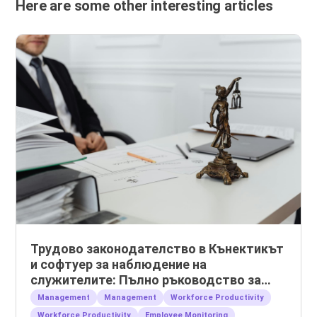
Here are some other interesting articles
Трудово законодателство в Кънектикът
и софтуер за наблюдение на
служителите: Пълно ръководство за
работодатели
Management
Management
Workforce Productivity
Workforce Productivity
Employee Monitoring