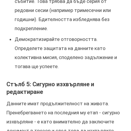
събитие. Това трябва да бъде серия от
редовни сесии (например тримесечни или
годишни). Бдителността избледнява без
подкрепление.
Демократизирайте отговорността.
Определете защитата на данните като
колективна мисия, споделено задължение и
тогава ще успеете.
Стълб 5: Сигурно изхвърляне и
редактиране
Данните имат продължителност на живота.
Пренебрегването на последния му етап - сигурно
изхвърляне - е като внимателно да заключите
документ в трезор и след това да изхвърлите