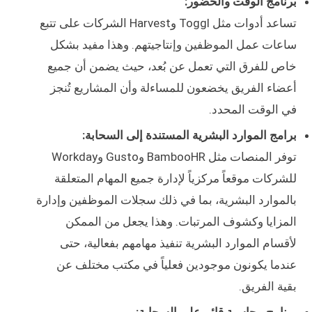
برنامج الوقت والحضور:
تساعد أدوات مثل Toggl وHarvest الشركات على تتبع
ساعات عمل الموظفين وإنتاجيتهم. وهذا مفيد بشكل
خاص للفرق التي تعمل عن بُعد، حيث يضمن أن جميع
أعضاء الفريق يخضعون للمساءلة وأن المشاريع تُنجز
في الوقت المحدد.
برامج الموارد البشرية المستندة إلى السحابة:
توفر المنصات مثل BambooHR وGusto وWorkday
للشركات موقعاً مركزياً لإدارة جميع المهام المتعلقة
بالموارد البشرية، بما في ذلك سجلات الموظفين وإدارة
المزايا وكشوف المرتبات. وهذا يجعل من الممكن
لأقسام الموارد البشرية تنفيذ مهامهم بفعالية، حتى
عندما يكونون موجودين فعلياً في مكتب مختلف عن
بقية الفريق.