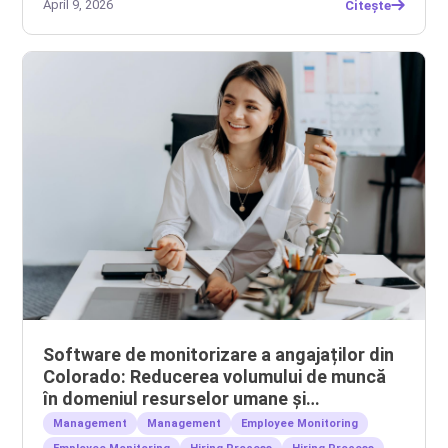
April 9, 2026
Citește
Software de monitorizare a angajaților din
Colorado: Reducerea volumului de muncă
în domeniul resurselor umane și
gestionarea echipelor la distanță
Management
Management
Employee Monitoring