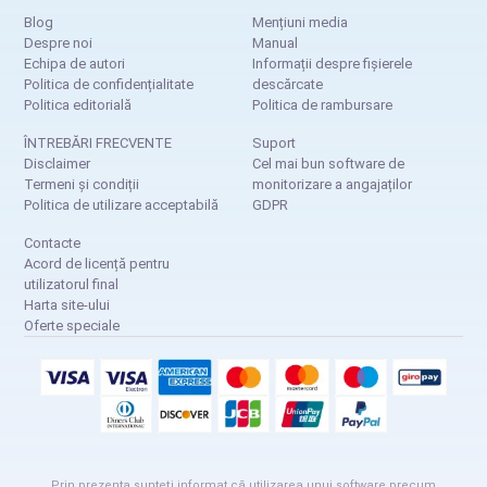
Blog
Mențiuni media
Despre noi
Manual
Echipa de autori
Informații despre fișierele
Politica de confidențialitate
descărcate
Politica editorială
Politica de rambursare
ÎNTREBĂRI FRECVENTE
Suport
Disclaimer
Cel mai bun software de
Termeni și condiții
monitorizare a angajaților
Politica de utilizare acceptabilă
GDPR
Contacte
Acord de licență pentru
utilizatorul final
Harta site-ului
Oferte speciale
Prin prezenta sunteți informat că utilizarea unui software precum