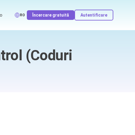
o
Încercare gratuită
Autentificare
RO
trol (Coduri