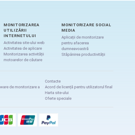
MONITORIZAREA
MONITORIZARE SOCIAL
UTILIZĂRII
MEDIA
INTERNETULUI
Aplicații de monitorizare
Activitatea site-ului web
pentru afacerea
Activitatea de aplicare
dumneavoastră
Monitorizarea activității
Stăpânirea productivității
motoarelor de căutare
Contacte
tware de monitorizare a
Acord de licență pentru utilizatorul final
Harta site-ului
Oferte speciale