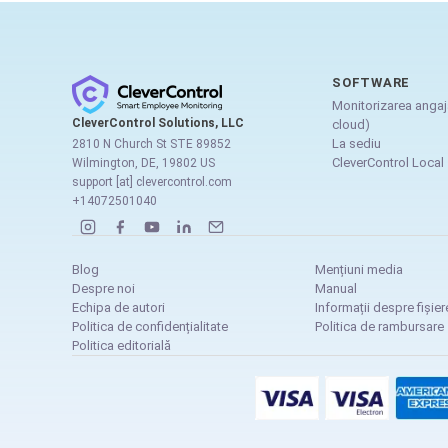
SOFTWARE
Monitorizarea angaja
CleverControl Solutions, LLC
cloud)
La sediu
2810 N Church St STE 89852
CleverControl Local
Wilmington, DE, 19802 US
support [at] clevercontrol.com
+14072501040
Blog
Mențiuni media
Despre noi
Manual
Echipa de autori
Informații despre fișie
Politica de confidențialitate
Politica de rambursare
Politica editorială