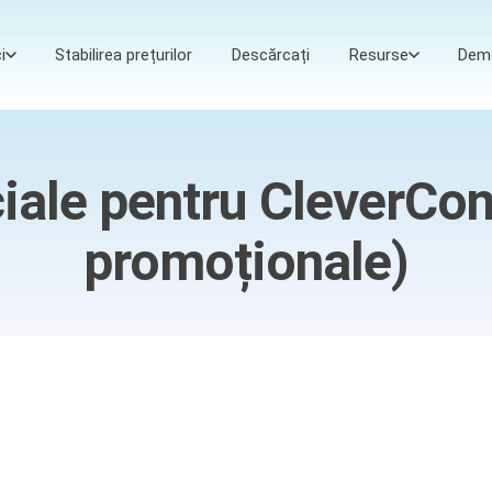
i
Stabilirea prețurilor
Descărcați
Resurse
Dem
iale pentru CleverCon
promoționale)