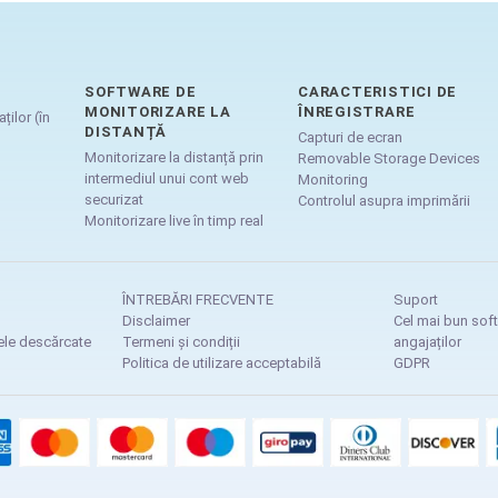
SOFTWARE DE
CARACTERISTICI DE
MONITORIZARE LA
ÎNREGISTRARE
ților (în
DISTANȚĂ
Capturi de ecran
Monitorizare la distanță prin
Removable Storage Devices
intermediul unui cont web
Monitoring
securizat
Controlul asupra imprimării
Monitorizare live în timp real
ÎNTREBĂRI FRECVENTE
Suport
Disclaimer
Cel mai bun sof
rele descărcate
Termeni și condiții
angajaților
Politica de utilizare acceptabilă
GDPR