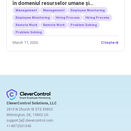
în domeniul resurselor umane și
gestionarea echipelor la distanță
Management
Management
Employee Monitoring
Employee Monitoring
Hiring Process
Hiring Process
Remote Work
Remote Work
Problem Solving
Problem Solving
March 17, 2026
Citește
CleverControl Solutions, LLC
2810 N Church St STE 89852
Wilmington, DE, 19802 US
support [at] clevercontrol.com
+14072501040