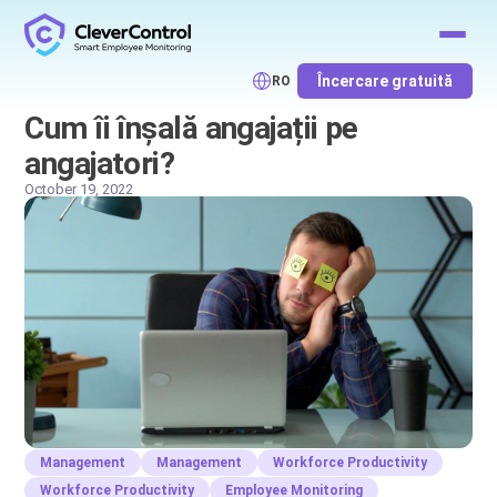
Încercare gratuită
RO
Cum îi înșală angajații pe
angajatori?
October 19, 2022
Management
Management
Workforce Productivity
Workforce Productivity
Employee Monitoring