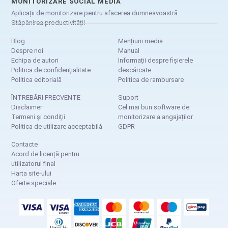
MONITORIZARE SOCIAL MEDIA
Aplicații de monitorizare pentru afacerea dumneavoastră
Stăpânirea productivității
Blog
Mențiuni media
Despre noi
Manual
Echipa de autori
Informații despre fișierele
Politica de confidențialitate
descărcate
Politica editorială
Politica de rambursare
ÎNTREBĂRI FRECVENTE
Suport
Disclaimer
Cel mai bun software de
Termeni și condiții
monitorizare a angajaților
Politica de utilizare acceptabilă
GDPR
Contacte
Acord de licență pentru
utilizatorul final
Harta site-ului
Oferte speciale