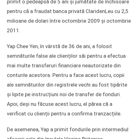
primit o pedeapsă de 5 ani și jumătate de închisoare
pentru că a fraudat banca privată ClaridenLeu cu 2,5
milioane de dolari între octombrie 2009 și octombrie
2011.
Yap Chee Yen, în vârstă de 36 de ani, a folosit
semnăturile false ale clienților săi pentru a efectua
mai multe transferuri financiare neautorizate din
conturile acestora. Pentru a face acest lucru, copii
ale semnăturilor din registrele vechi au fost tipărite
și lipite pe instrucțiuni noi de transfer de fonduri.
Apoi, deși nu făcuse acest lucru, el părea că a
verificat cu clienții pentru a confirma tranzacțiile.
De asemenea, Yap a primit fondurile prin intermediul
afacerii sale din Insulele Virgine Britanice,