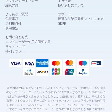
プライバシーポリシー
する情報
編集方針
払い戻しについて
よくあるご質問
サポート
免責事項
最適な従業員監視ソフトウェア
ご利用条件
GDPR
利用規定
お問い合わせ先
エンドユーザー使用許諾契約書
サイトマップ
特別オファー
CleverControl 監視ソフトウェアのようなソフトウェアを、使用する正当な権限
のないコンピューターまたはその他のデバイスで使用することは、米国の連邦法
および州法の違反とみなされることをここに通知します。権限とは、そのような
監視ソフトウェアを、正当に所有しているデバイス、または正当な所有者の許可
を得たデバイスにのみインストールし、さらに、そのソフトウェアをインストー
ルするデバイスのすべてのユーザーに、監視の対象となることを適切に通知する