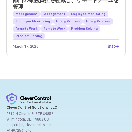
部門の業務負担を軽減し、リモートチームを
管理
Management
Management
Employee Monitoring
Employee Monitoring
Hiring Process
Hiring Process
Remote Work
Remote Work
Problem Solving
Problem Solving
March 17, 2026
読む
CleverControl Solutions, LLC
2810 N Church St STE 89852
Wilmington, DE, 19802 US
support [at] clevercontrol.com
+14072501040