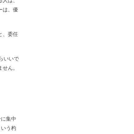
る人は、
ーは、優
と、委任
らいいで
ません。
分に集中
という杓