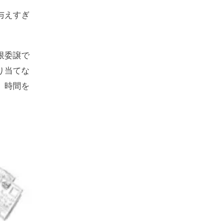
与えすぎ
限委譲で
り当てな
、時間を