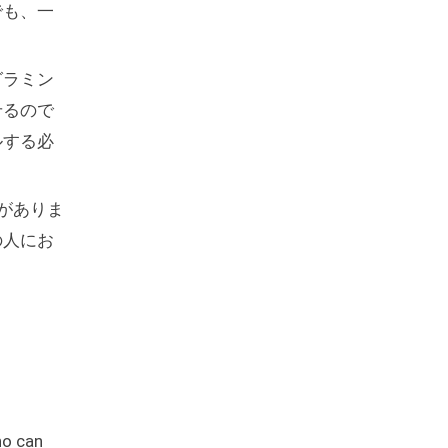
でも、一
グラミン
せるので
ルする必
がありま
の人にお
ho can