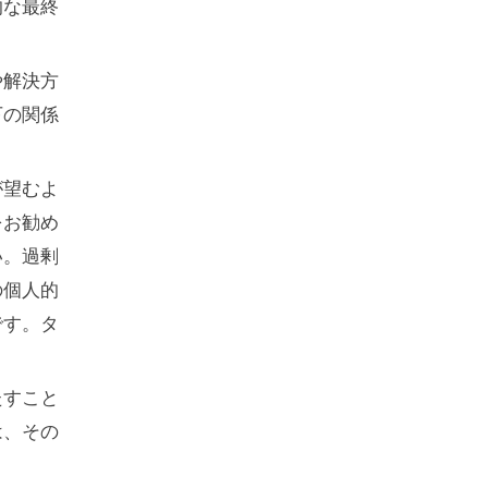
的な最終
や解決方
下の関係
が望むよ
をお勧め
い。過剰
の個人的
です。タ
。
たすこと
は、その