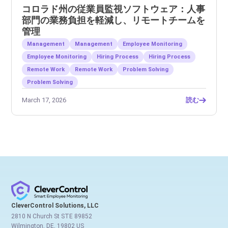
コロラド州の従業員監視ソフトウェア：人事
部門の業務負担を軽減し、リモートチームを
管理
Management
Management
Employee Monitoring
Employee Monitoring
Hiring Process
Hiring Process
Remote Work
Remote Work
Problem Solving
Problem Solving
March 17, 2026
読む
CleverControl Solutions, LLC
2810 N Church St STE 89852
Wilmington, DE, 19802 US