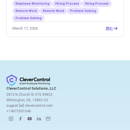
Employee Monitoring
Hiring Process
Hiring Process
Remote Work
Remote Work
Problem Solving
Problem Solving
March 17, 2026
読む
CleverControl Solutions, LLC
2810 N Church St STE 89852
Wilmington, DE, 19802 US
support [at] clevercontrol.com
+14072501040