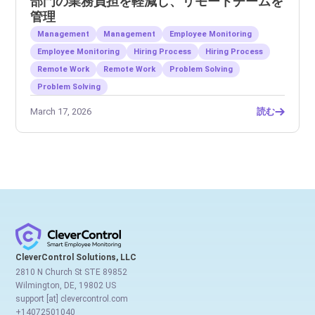
部門の業務負担を軽減し、リモートチームを
管理
Management
Management
Employee Monitoring
Employee Monitoring
Hiring Process
Hiring Process
Remote Work
Remote Work
Problem Solving
Problem Solving
March 17, 2026
読む
CleverControl Solutions, LLC
2810 N Church St STE 89852
Wilmington, DE, 19802 US
support [at] clevercontrol.com
+14072501040