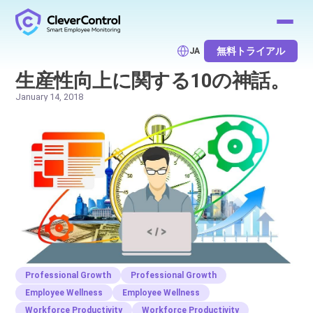
無料トライアル
JA
生産性向上に関する10の神話。
January 14, 2018
Professional Growth
Professional Growth
Employee Wellness
Employee Wellness
Workforce Productivity
Workforce Productivity