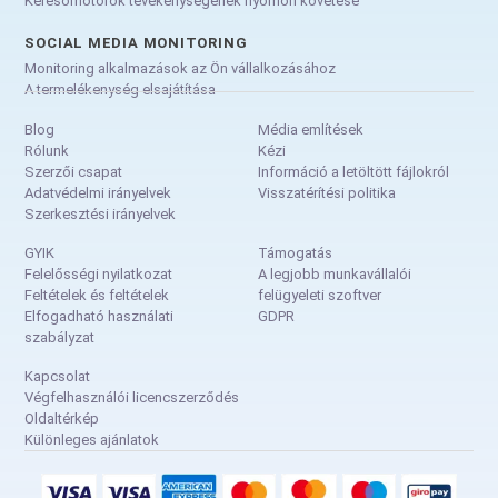
Keresőmotorok tevékenységének nyomon követése
SOCIAL MEDIA MONITORING
Monitoring alkalmazások az Ön vállalkozásához
A termelékenység elsajátítása
Blog
Média említések
Rólunk
Kézi
Szerzői csapat
Információ a letöltött fájlokról
Adatvédelmi irányelvek
Visszatérítési politika
Szerkesztési irányelvek
GYIK
Támogatás
Felelősségi nyilatkozat
A legjobb munkavállalói
Feltételek és feltételek
felügyeleti szoftver
Elfogadható használati
GDPR
szabályzat
Kapcsolat
Végfelhasználói licencszerződés
Oldaltérkép
Különleges ajánlatok