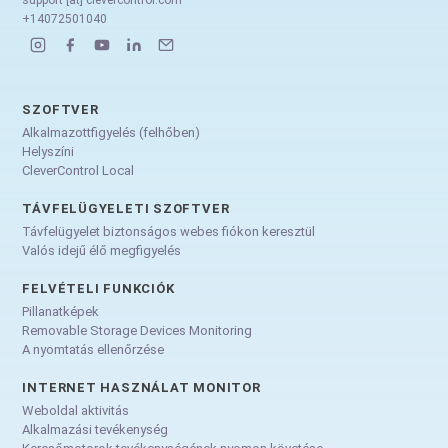
+14072501040
SZOFTVER
Alkalmazottfigyelés (felhőben)
Helyszíni
CleverControl Local
TÁVFELÜGYELETI SZOFTVER
Távfelügyelet biztonságos webes fiókon keresztül
Valós idejű élő megfigyelés
FELVÉTELI FUNKCIÓK
Pillanatképek
Removable Storage Devices Monitoring
A nyomtatás ellenőrzése
INTERNET HASZNÁLAT MONITOR
Weboldal aktivitás
Alkalmazási tevékenység