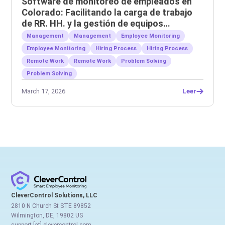
Software de monitoreo de empleados en
Colorado: Facilitando la carga de trabajo
de RR. HH. y la gestión de equipos
remotos.
Management
Management
Employee Monitoring
Employee Monitoring
Hiring Process
Hiring Process
Remote Work
Remote Work
Problem Solving
Problem Solving
March 17, 2026
Leer
CleverControl Solutions, LLC
2810 N Church St STE 89852
Wilmington, DE, 19802 US
support [at] clevercontrol.com