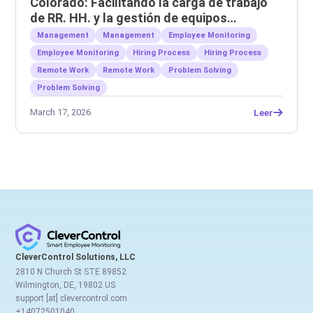
Colorado: Facilitando la carga de trabajo
de RR. HH. y la gestión de equipos
remotos.
Management
Management
Employee Monitoring
Employee Monitoring
Hiring Process
Hiring Process
Remote Work
Remote Work
Problem Solving
Problem Solving
March 17, 2026
Leer
CleverControl Solutions, LLC
2810 N Church St STE 89852
Wilmington, DE, 19802 US
support [at] clevercontrol.com
+14072501040