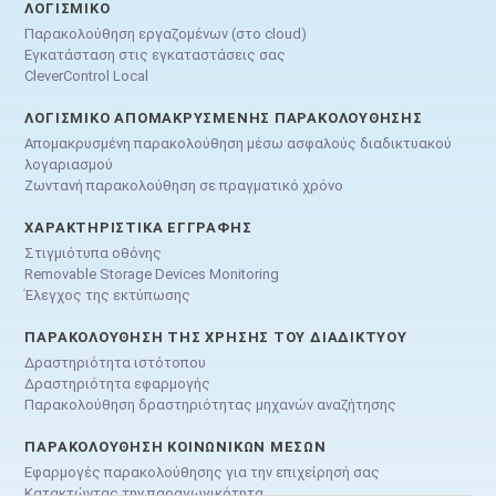
ΛΟΓΙΣΜΙΚΌ
Παρακολούθηση εργαζομένων (στο cloud)
Εγκατάσταση στις εγκαταστάσεις σας
CleverControl Local
ΛΟΓΙΣΜΙΚΌ ΑΠΟΜΑΚΡΥΣΜΈΝΗΣ ΠΑΡΑΚΟΛΟΎΘΗΣΗΣ
Απομακρυσμένη παρακολούθηση μέσω ασφαλούς διαδικτυακού
λογαριασμού
Ζωντανή παρακολούθηση σε πραγματικό χρόνο
ΧΑΡΑΚΤΗΡΙΣΤΙΚΆ ΕΓΓΡΑΦΉΣ
Στιγμιότυπα οθόνης
Removable Storage Devices Monitoring
Έλεγχος της εκτύπωσης
ΠΑΡΑΚΟΛΟΎΘΗΣΗ ΤΗΣ ΧΡΉΣΗΣ ΤΟΥ ΔΙΑΔΙΚΤΎΟΥ
Δραστηριότητα ιστότοπου
Δραστηριότητα εφαρμογής
Παρακολούθηση δραστηριότητας μηχανών αναζήτησης
ΠΑΡΑΚΟΛΟΎΘΗΣΗ ΚΟΙΝΩΝΙΚΏΝ ΜΈΣΩΝ
Εφαρμογές παρακολούθησης για την επιχείρησή σας
Κατακτώντας την παραγωγικότητα