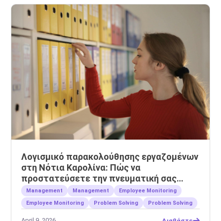
Λογισμικό παρακολούθησης εργαζομένων
στη Νότια Καρολίνα: Πώς να
προστατεύσετε την πνευματική σας
ιδιοκτησία
Management
Management
Employee Monitoring
Employee Monitoring
Problem Solving
Problem Solving
April 9, 2026
Διαβάστε