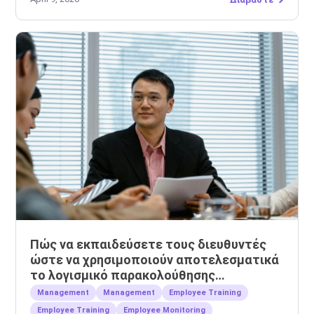
Πώς να εκπαιδεύσετε τους διευθυντές
ώστε να χρησιμοποιούν αποτελεσματικά
το λογισμικό παρακολούθησης
εργαζομένων
Management
Management
Employee Training
Employee Training
Employee Monitoring