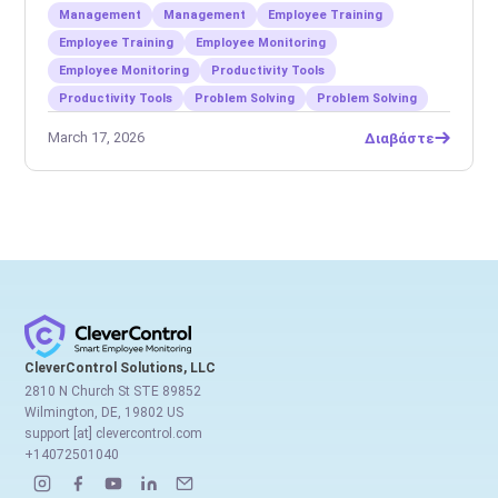
εργαζομένων
Management
Management
Employee Training
Employee Training
Employee Monitoring
Employee Monitoring
Productivity Tools
Productivity Tools
Problem Solving
Problem Solving
March 17, 2026
Διαβάστε
CleverControl Solutions, LLC
2810 N Church St STE 89852
Wilmington, DE, 19802 US
support [at] clevercontrol.com
+14072501040