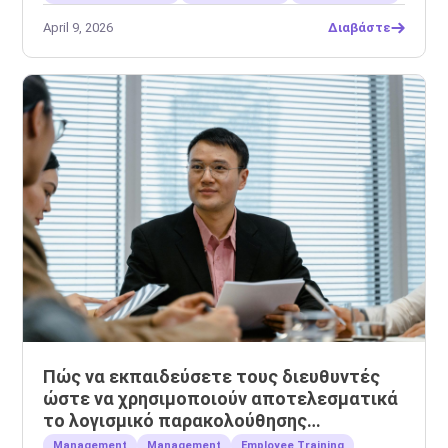
April 9, 2026
Διαβάστε
Πώς να εκπαιδεύσετε τους διευθυντές
ώστε να χρησιμοποιούν αποτελεσματικά
το λογισμικό παρακολούθησης
εργαζομένων
Management
Management
Employee Training