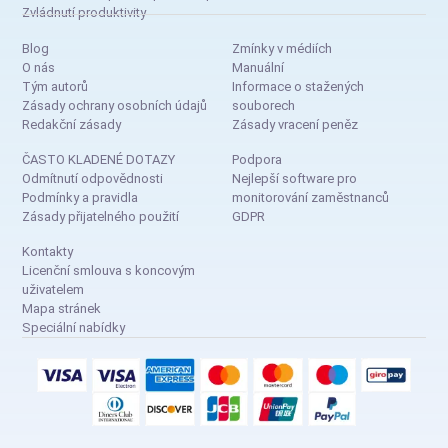
Zvládnutí produktivity
Blog
Zmínky v médiích
O nás
Manuální
Tým autorů
Informace o stažených
Zásady ochrany osobních údajů
souborech
Redakční zásady
Zásady vracení peněz
ČASTO KLADENÉ DOTAZY
Podpora
Odmítnutí odpovědnosti
Nejlepší software pro
Podmínky a pravidla
monitorování zaměstnanců
Zásady přijatelného použití
GDPR
Kontakty
Licenční smlouva s koncovým
uživatelem
Mapa stránek
Speciální nabídky