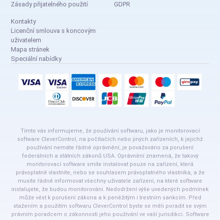
Zásady přijatelného použití
GDPR
Kontakty
Licenční smlouva s koncovým
uživatelem
Mapa stránek
Speciální nabídky
Tímto vás informujeme, že používání softwaru, jako je monitorovací
software CleverControl, na počítačích nebo jiných zařízeních, k jejichž
používání nemáte řádné oprávnění, je považováno za porušení
federálních a státních zákonů USA. Oprávnění znamená, že takový
monitorovací software smíte instalovat pouze na zařízení, která
právoplatně vlastníte, nebo se souhlasem právoplatného vlastníka, a že
musíte řádně informovat všechny uživatele zařízení, na které software
instalujete, že budou monitorováni. Nedodržení výše uvedených podmínek
může vést k porušení zákona a k peněžitým i trestním sankcím. Před
stažením a použitím softwaru CleverControl byste se měli poradit se svým
právním poradcem o zákonnosti jeho používání ve vaší jurisdikci. Software