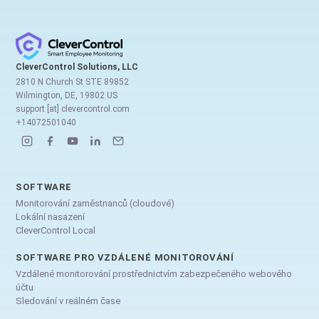
CleverControl Solutions, LLC
2810 N Church St STE 89852
Wilmington, DE, 19802 US
support [at] clevercontrol.com
+14072501040
SOFTWARE
Monitorování zaměstnanců (cloudové)
Lokální nasazení
CleverControl Local
SOFTWARE PRO VZDÁLENÉ MONITOROVÁNÍ
Vzdálené monitorování prostřednictvím zabezpečeného webového
účtu
Sledování v reálném čase