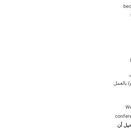
bec
.
ى
) بالعمل
We
confere
يل أن