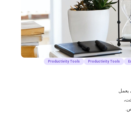
Productivity Tools
Productivity Tools
E
 يعمل
قت،
ص.