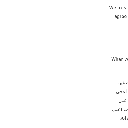
We trust 
agree 
When we
ظفين.
ة استراحة غداء في
 على
ات (على
ية.