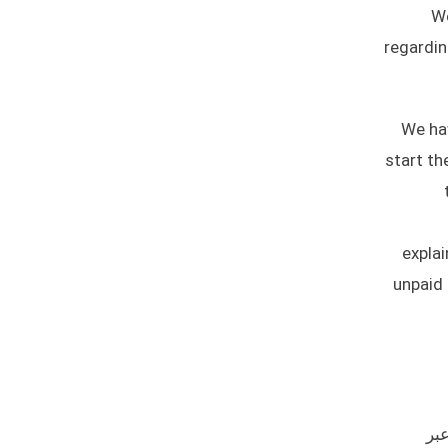
We
regardin
We h
start th
explai
unpaid 
عبر