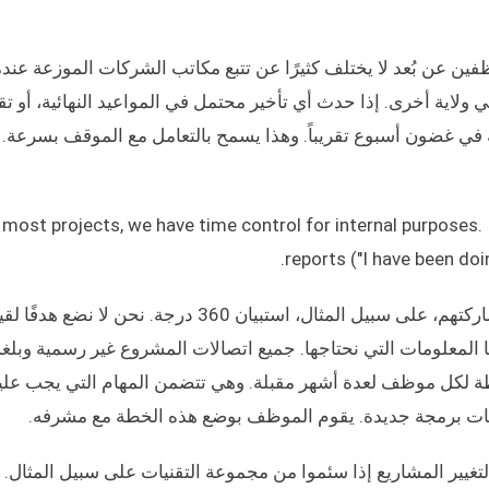
ين عن بُعد لا يختلف كثيرًا عن تتبع مكاتب الشركات الموزعة عندم
ولاية أخرى. إذا حدث أي تأخير محتمل في المواعيد النهائية، أو ت
ي غضون أسبوع تقريباً. وهذا يسمح بالتعامل مع الموقف بسرعة. و
 most projects, we have time control for internal purposes.
reports ("I have been doi
نحن لا نستخدم الأساليب الشائعة لتقييم الموظفين ومشاركتهم، على سبيل المثال، استبيان 360 د
نا المعلومات التي نحتاجها. جميع اتصالات المشروع غير رسمية وبلغ
خطة لكل موظف لعدة أشهر مقبلة. وهي تتضمن المهام التي يجب علي
لغات برمجة جديدة. يقوم الموظف بوضع هذه الخطة مع مشرفه.
تغيير المشاريع إذا سئموا من مجموعة التقنيات على سبيل المثال. 