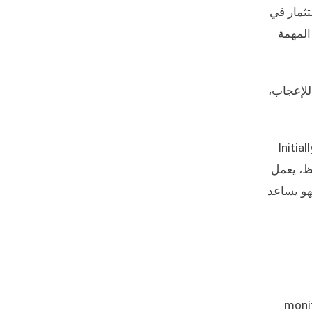
تثمار في
المهمة
 مثيرة للإعجاب،
Initia
ظ، يعمل
فهو يساعد
monit