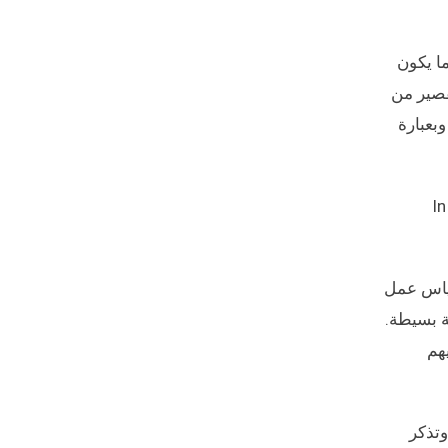
ا يكون
قصير من
بعبارة
In
رجة. نحن لا نضع هدفًا لقياس عمل
ة بسيطة.
هم
وتذكر