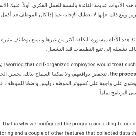
ذه الأدوات عديمة الفائدة بالنسبة للعمل الفكري. أولاً، عليك الاس
ر. ومع ذلك، فإنها لا تعطيك الإجابة عما إذا كان الموظف قد أكمل 
ومع ذلك، فقد غيرت رأيي بعد أن اكتشفت CleverControl. هذه الأداة ميسورة التكلفة أكثر من غيرها وتتمتع بوظائف
اف تشغيله إلى تتبع التطبيقات قيد التشغيل.
lly, I worried that self-organized employees would treat such
the proces
تنخفض دوافعهم، ولا يمكننا السماح بذلك. لحسن الح
تطفلي: فهو لا يحتوي على واجهة على كمبيوتر الموظف وليس واضحًا للموظف. 
البرنامج تماماً.
That is why we configured the program according to our n
oring and a couple of other features that collected data that