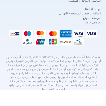
سياسة الاستخدام المقبول
جهات الاتصال
اتفاقية ترخيص المستخدم النهائي
خريطة الموقع
عروض خاصة
نحيطكم علما بأن استخدام برامج مثل برنامج CleverControl للمراقبة على أجهزة كمبيوتر
أو أجهزة أخرى لا تملكون التفويض المناسب لاستخدامها يعد خرقا للقوانين الفيدرالية وقوانين
الولايات في الولايات المتحدة. ويعني التفويض أن تثبت هذا النوع من برامج المراقبة فقط
على الأجهزة التي تملكها قانونيا أو بإذن المالك الشرعي، وأن تبلغ جميع مستخدمي الجهاز
الذي تثبت عليه البرنامج بأنهم سيخضعون للمراقبة. قد يؤدي عدم الالتزام بالشروط
المذكورة أعلاه إلى مخالفة القانون وقد يترتب عليه عقوبات مالية وجنائية. يجب عليك
استشارة مستشارك القانوني بشأن قانونية استخدام برنامج CleverControl في نطاقك
القضائي قبل تنزيله واستخدامه. برنامج CleverControl مخصص فقط لأغراض مراقبة
الموظفين المصرح بها.
جميع العلامات التجارية الخاصة بأطراف ثالثة والمذكورة في هذا الموقع هي ملك لأصحابها
المعنيين. CleverControl ليست تابعة لأي من الشركات المذكورة.
© clevercontrol.com, 2016–2026