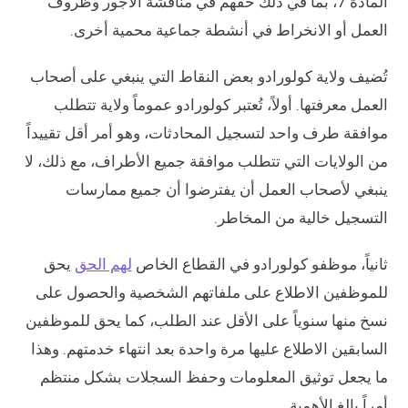
المادة 7، بما في ذلك حقهم في مناقشة الأجور وظروف
العمل أو الانخراط في أنشطة جماعية محمية أخرى.
تُضيف ولاية كولورادو بعض النقاط التي ينبغي على أصحاب
العمل معرفتها. أولاً، تُعتبر كولورادو عموماً ولاية تتطلب
موافقة طرف واحد لتسجيل المحادثات، وهو أمر أقل تقييداً
من الولايات التي تتطلب موافقة جميع الأطراف، مع ذلك، لا
ينبغي لأصحاب العمل أن يفترضوا أن جميع ممارسات
التسجيل خالية من المخاطر.
ثانياً، موظفو كولورادو في القطاع الخاص
لهم الحق
يحق
للموظفين الاطلاع على ملفاتهم الشخصية والحصول على
نسخ منها سنوياً على الأقل عند الطلب، كما يحق للموظفين
السابقين الاطلاع عليها مرة واحدة بعد انتهاء خدمتهم. وهذا
ما يجعل توثيق المعلومات وحفظ السجلات بشكل منتظم
أمراً بالغ الأهمية.