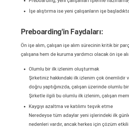
Preboarding, yeni çalışanları işlerine hazırla
İşe alıştırma ise yeni çalışanların işe başladık
Preboarding'in Faydaları:
Ön işe alım, çalışan işe alım sürecinin kritik bir p
çalışana hem de kuruma yardımcı olacak ön işe alı
Olumlu bir ilk izlenim oluşturmak
Şirketiniz hakkındaki ilk izlenim çok önemlidir v
doğru yaptığınızda, çalışan üzerinde olumlu bir 
Şirketle ilgili bu olumlu ilk izlenim, çalışan mem
Kaygıyı azaltma ve katılımı teşvik etme
Neredeyse tüm adaylar yeni işlerindeki ilk günl
nedenleri vardır, ancak herkes için çözüm etkil