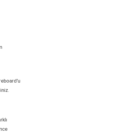
em
Preboard'u
iniz.
rklı
önce