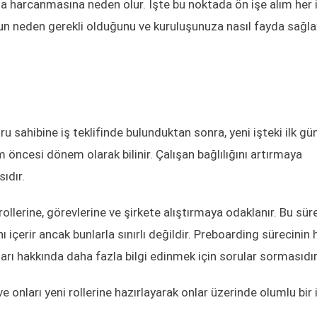
 harcanmasına neden olur. İşte bu noktada ön işe alım her i
bunun neden gerekli olduğunu ve kuruluşunuza nasıl fayda sağl
sahibine iş teklifinde bulunduktan sonra, yeni işteki ilk günle
m öncesi dönem olarak bilinir. Çalışan bağlılığını artırmaya
ıdır.
rollerine, görevlerine ve şirkete alıştırmaya odaklanır. Bu sür
nı içerir ancak bunlarla sınırlı değildir. Preboarding sürecinin 
ları hakkında daha fazla bilgi edinmek için sorular sormasıdır
e onları yeni rollerine hazırlayarak onlar üzerinde olumlu bir i