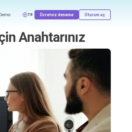
Demo
Ücretsiz deneme
Oturum aç
TR
çin Anahtarınız