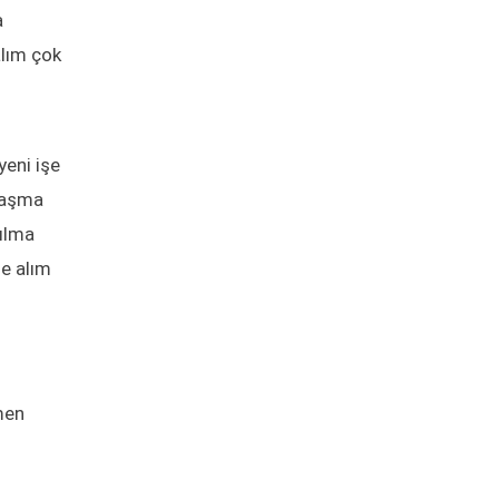
a
alım çok
 yeni işe
nlaşma
rılma
şe alım
men