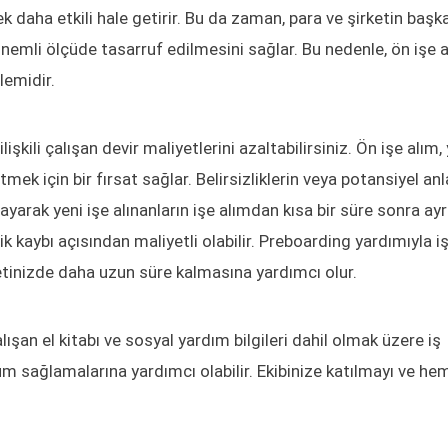
k daha etkili hale getirir. Bu da zaman, para ve şirketin başk
önemli ölçüde tasarruf edilmesini sağlar. Bu nedenle, ön işe 
lemidir.
ilişkili çalışan devir maliyetlerini azaltabilirsiniz. Ön işe alım,
etmek için bir fırsat sağlar. Belirsizliklerin veya potansiyel a
yarak yeni işe alınanların işe alımdan kısa bir süre sonra ay
lik kaybı açısından maliyetli olabilir. Preboarding yardımıyla i
irketinizde daha uzun süre kalmasına yardımcı olur.
lışan el kitabı ve sosyal yardım bilgileri dahil olmak üzere iş
um sağlamalarına yardımcı olabilir. Ekibinize katılmayı ve he