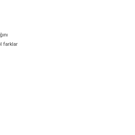
ğını
l farklar