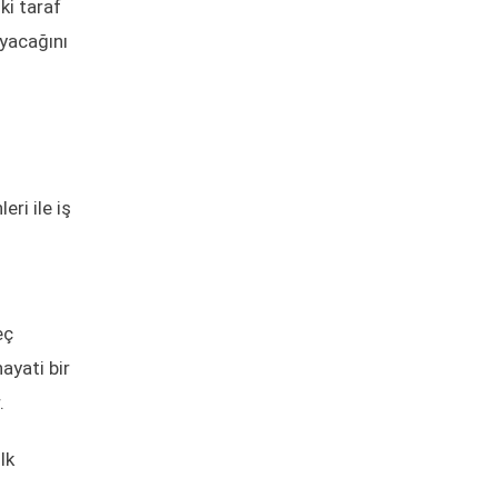
ki taraf
ayacağını
ri ile iş
eç
hayati bir
.
lk