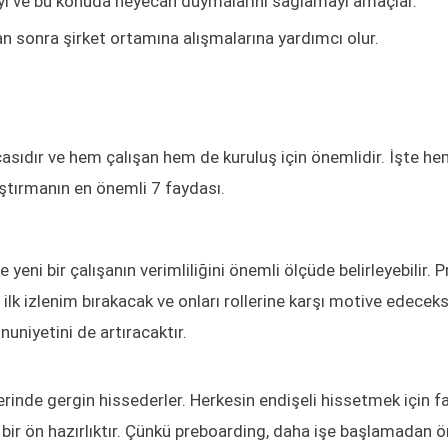
mayı ve bu konuda heyecan duymalarını sağlamayı amaçlar.
tan sonra şirket ortamına alışmalarına yardımcı olur.
arçasıdır ve hem çalışan hem de kuruluş için önemlidir. İşte h
ştırmanın en önemli 7 faydası.
e yeni bir çalışanın verimliliğini önemli ölçüde belirleyebilir. 
ilk izlenim bırakacak ve onları rollerine karşı motive edeceks
nuniyetini de artıracaktır.
erinde gergin hissederler. Herkesin endişeli hissetmek için fa
i bir ön hazırlıktır. Çünkü preboarding, daha işe başlamadan 