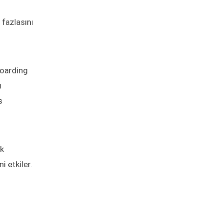
 fazlasını
boarding
ı
s
ık
i etkiler.