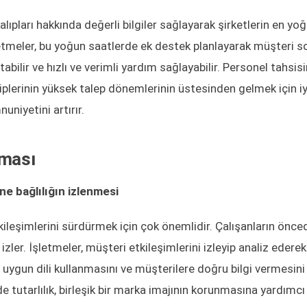
alıpları hakkında değerli bilgiler sağlayarak şirketlerin en yo
letmeler, bu yoğun saatlerde ek destek planlayarak müşteri so
ltabilir ve hızlı ve verimli yardım sağlayabilir. Personel tahsis
iplerinin yüksek talep dönemlerinin üstesinden gelmek için iy
niyetini artırır.
nması
ne bağlılığın izlenmesi
tkileşimlerini sürdürmek için çok önemlidir. Çalışanların önc
zler. İşletmeler, müşteri etkileşimlerini izleyip analiz ederek
, uygun dili kullanmasını ve müşterilere doğru bilgi vermesini
e tutarlılık, birleşik bir marka imajının korunmasına yardımcı 