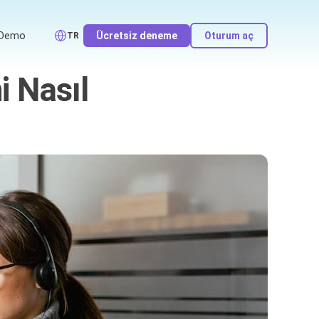
Demo
Ücretsiz deneme
Oturum aç
TR
i Nasıl