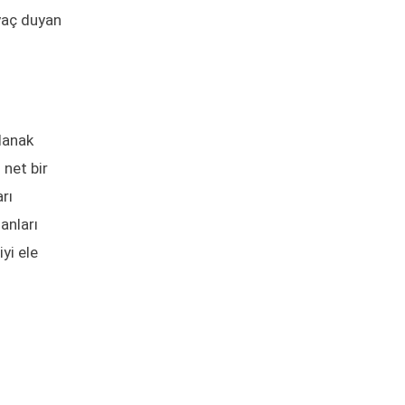
iyaç duyan
olanak
 net bir
rı
anları
yi ele