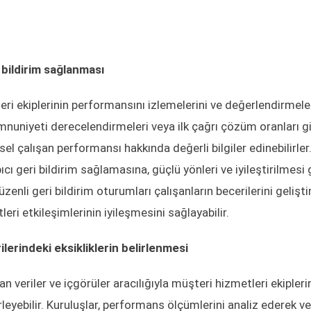
 bildirim sağlanması
eri ekiplerinin performansını izlemelerini ve değerlendirmele
emnuniyeti derecelendirmeleri veya ilk çağrı çözüm oranları g
el çalışan performansı hakkında değerli bilgiler edinebilirler.
ıcı geri bildirim sağlamasına, güçlü yönleri ve iyileştirilmesi
zenli geri bildirim oturumları çalışanların becerilerini geliştire
eri etkileşimlerinin iyileşmesini sağlayabilir.
ilerindeki eksikliklerin belirlenmesi
an veriler ve içgörüler aracılığıyla müşteri hizmetleri ekipleri
lirleyebilir. Kuruluşlar, performans ölçümlerini analiz ederek ve