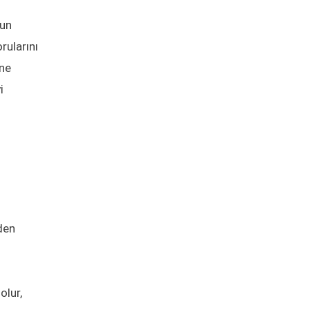
ğun
rularını
ine
i
eden
olur,