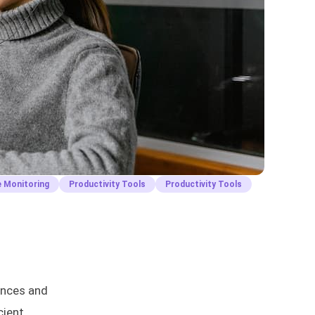
 Monitoring
Productivity Tools
Productivity Tools
iences and
cient