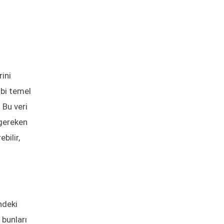
rini
ibi temel
 Bu veri
 gereken
bilir,
ndeki
 bunları