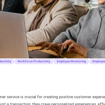
uctivity
Workforce Productivity
Employee Monitoring
Employee
mer service is crucial for creating positive customer exper
t a transaction; they crave personalized experiences, effi