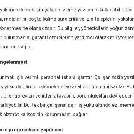
yükünü izlemek için çalışan izleme yazılımını kullanabilir. Çal
 molalarını, boşta kalma sürelerini ve izin taleplerini yakala
 yönetmesine olanak tanır. Bu bilgiler, yöneticilerin yoğun z
zır bulunmasını garanti etmelerine yardımcı olarak müşteriler
 sunumu sağlar.
dengelenmesi
nmak için verimli personel tahsisi şarttır. Çalışan takip yazıl
iş yükü dağılımını izlemelerini ve analiz etmelerini sağlar. Po
iciler görevleri yeniden atayabilir, sorumlulukları devredebili
layabilir. Bu, tek bir çalışanın aşırı iş yükü altında ezilmeme
k hizmet kalitesinin korunmasını sağlar.
göre programlama yapılması