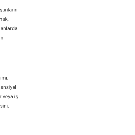
ışanların
mak,
amanlarda
in
ımı,
tansiyel
r veya iş
sini,