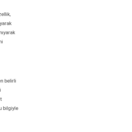
ellik,
ıyarak
nıyarak
ni
 belirli
i
et
 bilgiyle