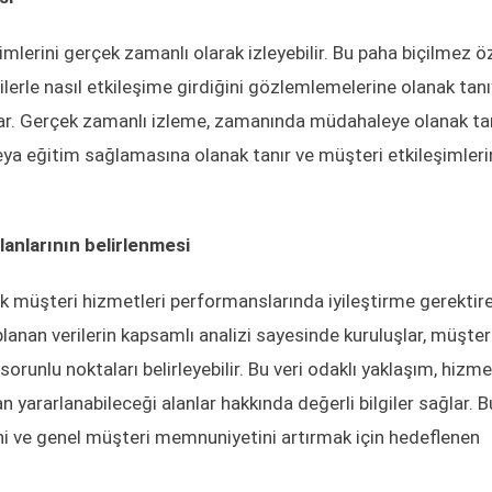
imlerini gerçek zamanlı olarak izleyebilir. Bu paha biçilmez öz
rilerle nasıl etkileşime girdiğini gözlemlemelerine olanak tan
lar. Gerçek zamanlı izleme, zamanında müdahaleye olanak ta
veya eğitim sağlamasına olanak tanır ve müşteri etkileşimleri
lanlarının belirlenmesi
k müşteri hizmetleri performanslarında iyileştirme gerektiren
oplanan verilerin kapsamlı analizi sayesinde kuruluşlar, müşter
 sorunlu noktaları belirleyebilir. Bu veri odaklı yaklaşım, hizm
 yararlanabileceği alanlar hakkında değerli bilgiler sağlar. Bu
ni ve genel müşteri memnuniyetini artırmak için hedeflenen