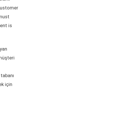
 customer
 must
ent is
ayan
 müşteri
 tabanı
k için