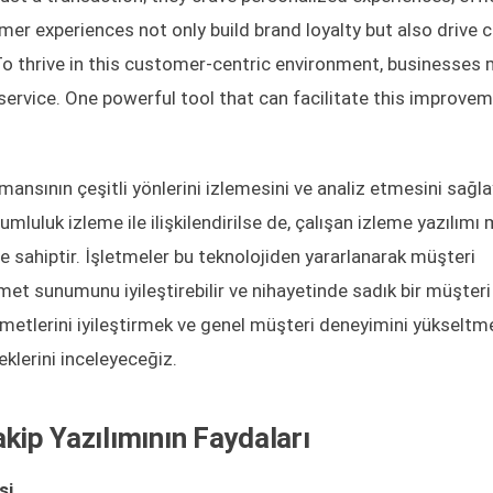
mer experiences not only build brand loyalty but also drive
o thrive in this customer-centric environment, businesses
ervice. One powerful tool that can facilitate this improvem
rmansının çeşitli yönlerini izlemesini ve analiz etmesini sağl
umluluk izleme ile ilişkilendirilse de, çalışan izleme yazılımı
e sahiptir. İşletmeler bu teknolojiden yararlanarak müşteri
hizmet sunumunu iyileştirebilir ve nihayetinde sadık bir müşteri
zmetlerini iyileştirmek ve genel müşteri deneyimini yükseltme
ceklerini inceleyeceğiz.
akip Yazılımının Faydaları
si