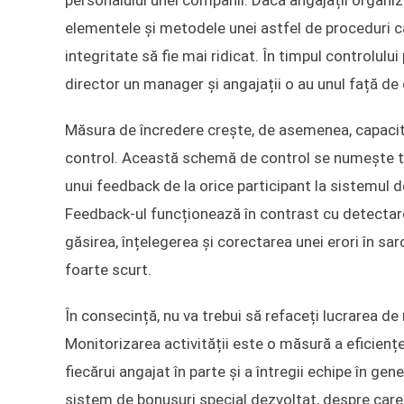
personalului unei companii. Dacă angajații organizaț
elementele și metodele unei astfel de proceduri c
integritate să fie mai ridicat. În timpul controlul
director un manager și angajații o au unul față de c
Măsura de încredere crește, de asemenea, capacita
control. Această schemă de control se numește tr
unui feedback de la orice participant la sistemul de
Feedback-ul funcționează în contrast cu detectare
găsirea, înțelegerea și corectarea unei erori în sa
foarte scurt.
În consecință, nu va trebui să refaceți lucrarea d
Monitorizarea activității este o măsură a eficiențe
fiecărui angajat în parte și a întregii echipe în ge
sistem de bonusuri special dezvoltat, despre care 