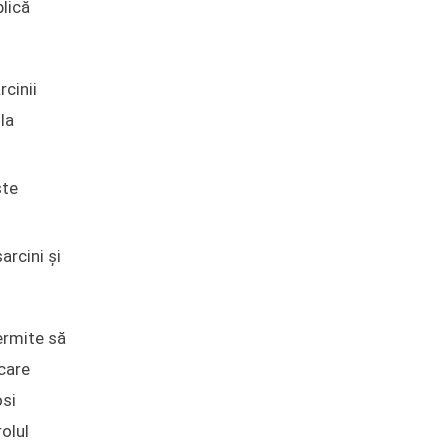
plică
rcinii
la
ste
arcini și
ermite să
 care
osi
olul