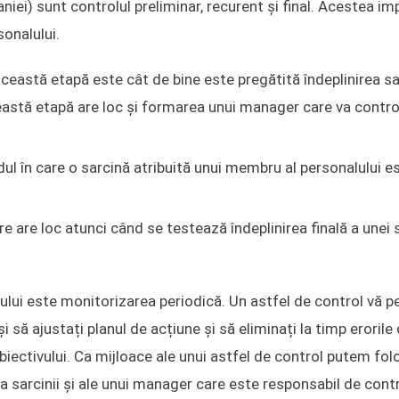
niei) sunt controlul preliminar, recurent și final. Acestea im
sonalului.
această etapă este cât de bine este pregătită îndeplinirea sa
eastă etapă are loc și formarea unui manager care va contro
ul în care o sarcină atribuită unui membru al personalului e
re are loc atunci când se testează îndeplinirea finală a unei s
ului este monitorizarea periodică. Un astfel de control vă p
 să ajustați planul de acțiune și să eliminați la timp erorile
obiectivului. Ca mijloace ale unui astfel de control putem fol
a sarcinii și ale unui manager care este responsabil de contr