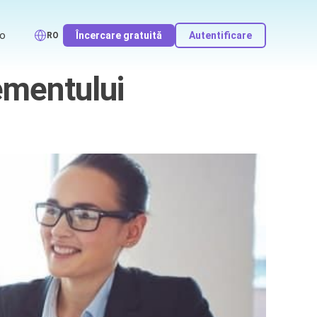
o
Încercare gratuită
Autentificare
RO
ementului