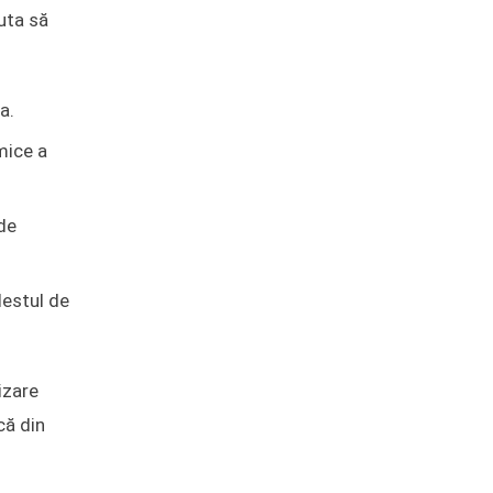
uta să
a.
mice a
de
destul de
izare
că din