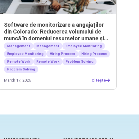
Software de monitorizare a angajaților
din Colorado: Reducerea volumului de
muncă în domeniul resurselor umane și
gestionarea echipelor la distanță
Management
Management
Employee Monitoring
Employee Monitoring
Hiring Process
Hiring Process
Remote Work
Remote Work
Problem Solving
Problem Solving
March 17, 2026
Citește