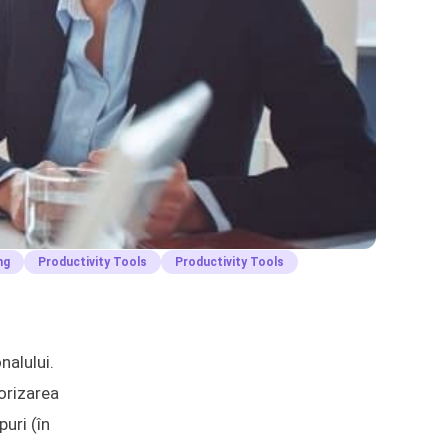
ng
Productivity Tools
Productivity Tools
nalului.
orizarea
puri (în