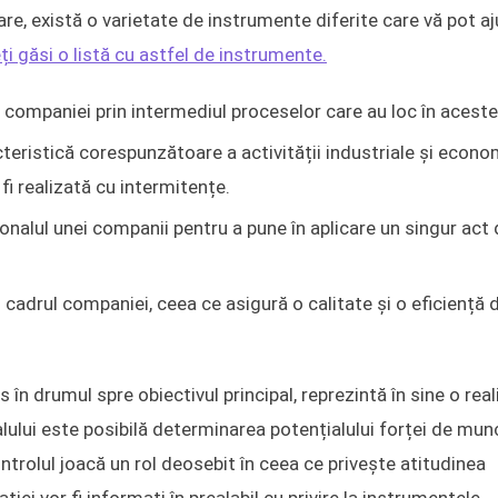
e, există o varietate de instrumente diferite care vă pot aj
ți găsi o listă cu astfel de instrumente.
e companiei prin intermediul proceselor care au loc în aceste
eristică corespunzătoare a activității industriale și econo
 fi realizată cu intermitențe.
nalul unei companii pentru a pune în aplicare un singur act 
in cadrul companiei, ceea ce asigură o calitate și o eficiență 
în drumul spre obiectivul principal, reprezintă în sine o real
lului este posibilă determinarea potențialului forței de mun
ontrolul joacă un rol deosebit în ceea ce privește atitudinea