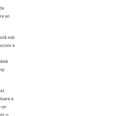
 de
are un
nută sub
succes a
bilă
imp
at.
aluare a
r-un
ntr-o