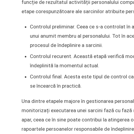
funcție de rezultatul activității personalului compa
etape corespunzătoare ale sarcinilor atribuite per
Controlul preliminar. Ceea ce s-a controlat în 
unui anumit membru al personalului. Tot în ac
procesul de îndeplinire a sarcinii.
Controlul recurent. Această etapă verifică mod
îndeplinită la momentul actual.
Controlul final. Acesta este tipul de control ca
se încearcă în practică.
Una dintre etapele majore în gestionarea personal
monitorizați executarea unei sarcini fază cu fază și
apar, ceea ce în sine poate contribui la atingerea 
rapoartele persoanelor responsabile de îndeplinire