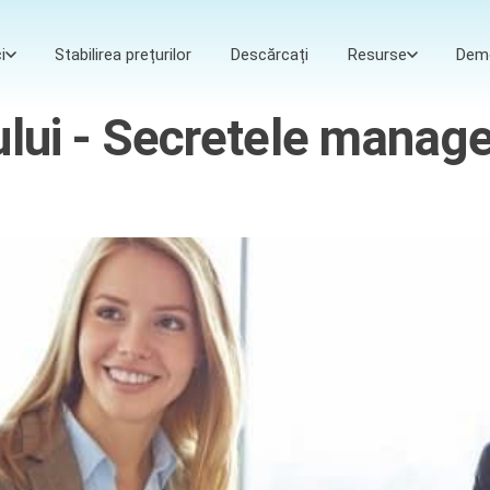
i
Stabilirea prețurilor
Descărcați
Resurse
Dem
ului - Secretele manag