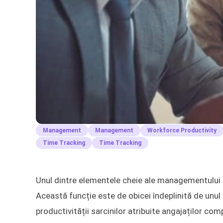
Management
Management
Workforce Productivity
Time Tracking
Time Tracking
Unul dintre elementele cheie ale managementului r
Această funcție este de obicei îndeplinită de unul
productivității sarcinilor atribuite angajaților compa