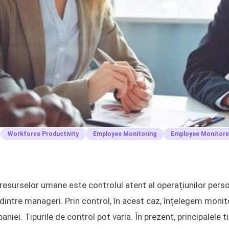
Workforce Productivity
Employee Monitoring
Employee Monitori
esurselor umane este controlul atent al operațiunilor perso
 dintre manageri. Prin control, în acest caz, înțelegem monit
niei. Tipurile de control pot varia. În prezent, principalele ti