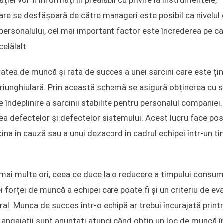
iei vor fi informați în prealabil cu privire la instrumentele,
are se desfășoară de către manageri este posibil ca nivelul
ui personalului, cel mai important factor este încrederea pe c
elălalt.
tea de muncă și rata de succes a unei sarcini care este ți
iunghiulară. Prin această schemă se asigură obținerea cu 
 îndeplinire a sarcinii stabilite pentru personalul companiei.
a defectelor și defectelor sistemului. Acest lucru face posi
rcina în cauză sau a unui dezacord în cadrul echipei într-un t
e mai multe ori, ceea ce duce la o reducere a timpului consum
i forței de muncă a echipei care poate fi și un criteriu de ev
neral. Munca de succes într-o echipă ar trebui încurajată print
angajații sunt anunțați atunci când obțin un loc de muncă î