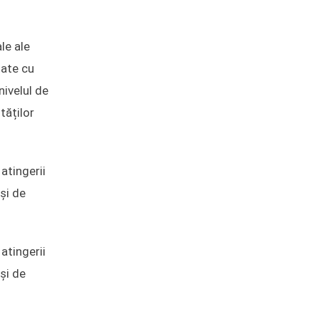
le ale
tate cu
nivelul de
tăților
atingerii
și de
atingerii
și de