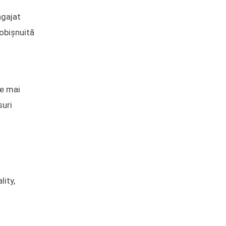
ngajat
eobișnuită
te mai
suri
lity,