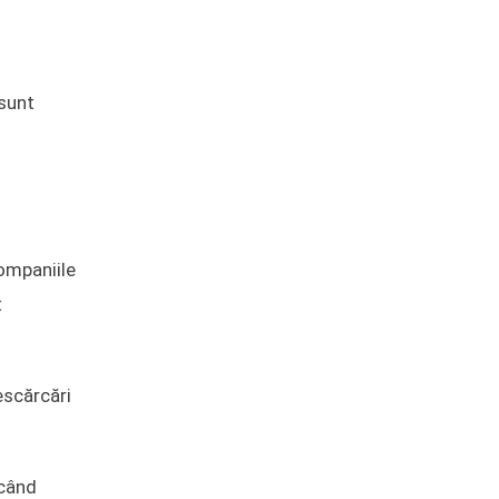
sunt
ompaniile
t
escărcări
 când