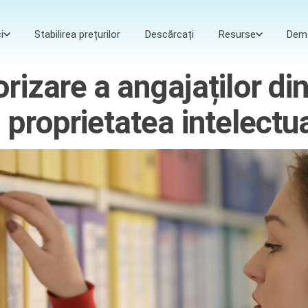
i
Stabilirea prețurilor
Descărcați
Resurse
Dem
izare a angajaților din
 proprietatea intelectu