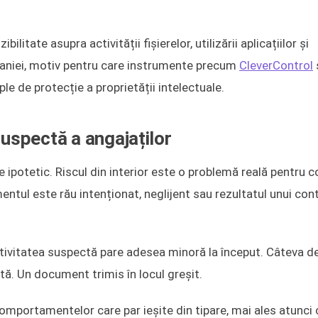
litate asupra activității fișierelor, utilizării aplicațiilor și
aniei, motiv pentru care instrumente precum
CleverControl
e de protecție a proprietății intelectuale.
suspectă a angajaților
ipotetic. Riscul din interior este o problemă reală pentru c
tul este rău intenționat, neglijent sau rezultatul unui con
tivitatea suspectă pare adesea minoră la început. Câteva d
tă. Un document trimis în locul greșit.
comportamentelor care par ieșite din tipare, mai ales atunci