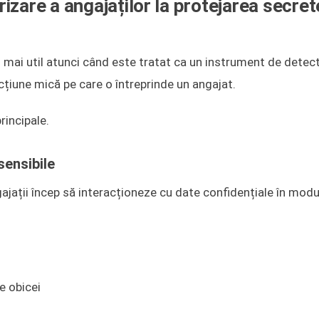
zare a angajaților la protejarea secret
 mai util atunci când este tratat ca un instrument de detec
acțiune mică pe care o întreprinde un angajat.
rincipale.
sensibile
jații încep să interacționeze cu date confidențiale în modu
e obicei