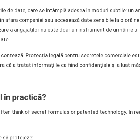
rile de date, care se întâmplă adesea în moduri subtile: un a
 în afara companiei sau accesează date sensibile la o oră n
are a angajaților nu este doar un instrument de urmărire a
tate.
u contează. Protecția legală pentru secretele comerciale es
ă a tratat informațiile ca fiind confidențiale și a luat mă
 în practică?
ften think of secret formulas or patented technology. In rea
e să protejeze: