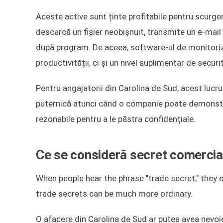
Aceste active sunt ținte profitabile pentru scurge
descarcă un fișier neobișnuit, transmite un e-mail
după program. De aceea, software-ul de monitoriz
productivității, ci și un nivel suplimentar de securi
Pentru angajatorii din Carolina de Sud, acest lucr
puternică atunci când o companie poate demonstra c
rezonabile pentru a le păstra confidențiale.
Ce se consideră secret comercial
When people hear the phrase "trade secret," they o
trade secrets can be much more ordinary.
O afacere din Carolina de Sud ar putea avea nevoi