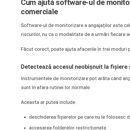
Cum ajută software-ul de monitori
comerciale
Software-ul de monitorizare a angajaților este cel
riscurilor, nu ca o modalitate de a urmări fiecare 
Făcut corect, poate ajuta afacerile în trei moduri p
Detectează accesul neobișnuit la fișiere 
Instrumentele de monitorizare pot arăta când anga
sunt în afara rutinei lor normale.
Aceasta ar putea include:
deschiderea fișierelor pe care nu le folosesc d
accesarea folderelor restricționate