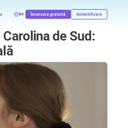
o
Încercare gratuită
Autentificare
RO
 Carolina de Sud:
ală