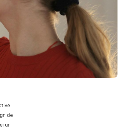
ctive
ign de
ei un