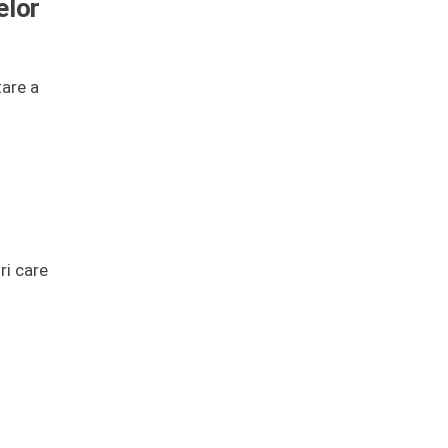
elor
tare a
ri care