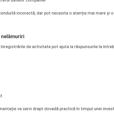
nsferul datelor companiei
uită incorectă, dar pot necesita o atenție mai mare și o
 nelămuriri
 înregistrările de activitate pot ajuta la răspunsurile la între
at
ntație va servi drept dovadă practică în timpul unei invest