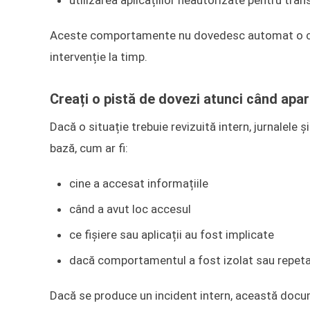
utilizarea aplicațiilor neautorizate pentru tra
Aceste comportamente nu dovedesc automat o cond
intervenție la timp.
Creați o pistă de dovezi atunci când apar
Dacă o situație trebuie revizuită intern, jurnalele și
bază, cum ar fi:
cine a accesat informațiile
când a avut loc accesul
ce fișiere sau aplicații au fost implicate
dacă comportamentul a fost izolat sau repet
Dacă se produce un incident intern, această docume