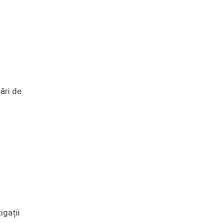
bări de
igații