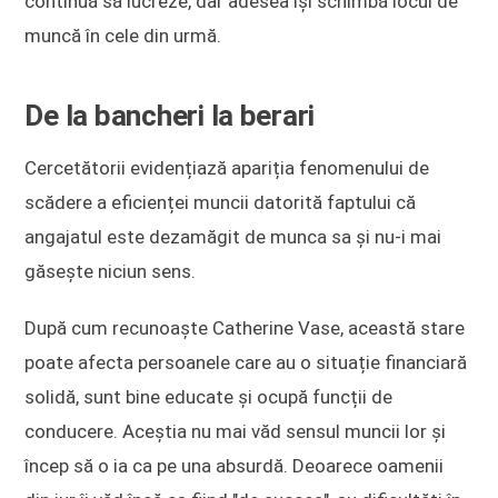
continuă să lucreze, dar adesea își schimbă locul de
muncă în cele din urmă.
De la bancheri la berari
Cercetătorii evidențiază apariția fenomenului de
scădere a eficienței muncii datorită faptului că
angajatul este dezamăgit de munca sa și nu-i mai
găsește niciun sens.
După cum recunoaște Catherine Vase, această stare
poate afecta persoanele care au o situație financiară
solidă, sunt bine educate și ocupă funcții de
conducere. Aceștia nu mai văd sensul muncii lor și
încep să o ia ca pe una absurdă. Deoarece oamenii