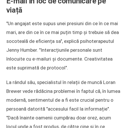
E-mail în loc de comunicare pe
viață
"Un angajat este supus unei presiuni din ce în ce mai
mari, are din ce în ce mai puțin timp și trebuie să dea
socoteală de eficiența sa", explică psihoterapeutul
Jenny Humber. "Interacțiunile personale sunt
înlocuite cu e-mailuri și documente. Creativitatea
este suprimată de protocol".
La rândul său, specialistul în relații de muncă Loran
Brewer vede rădăcina problemei în faptul că, în lumea
modernă, sentimentul de a fi este crucial pentru o
persoană datorită "accesului facil la informație".
"Dacă înainte oamenii cumpărau doar orez, acum
locul unde a fost produs, de către cine și în ce