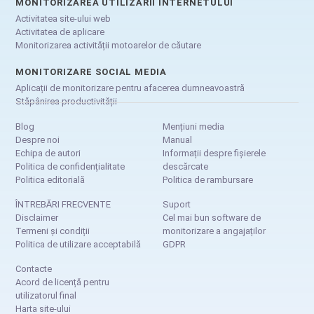
MONITORIZAREA UTILIZĂRII INTERNETULUI
Activitatea site-ului web
Activitatea de aplicare
Monitorizarea activității motoarelor de căutare
MONITORIZARE SOCIAL MEDIA
Aplicații de monitorizare pentru afacerea dumneavoastră
Stăpânirea productivității
Blog
Mențiuni media
Despre noi
Manual
Echipa de autori
Informații despre fișierele
Politica de confidențialitate
descărcate
Politica editorială
Politica de rambursare
ÎNTREBĂRI FRECVENTE
Suport
Disclaimer
Cel mai bun software de
Termeni și condiții
monitorizare a angajaților
Politica de utilizare acceptabilă
GDPR
Contacte
Acord de licență pentru
utilizatorul final
Harta site-ului