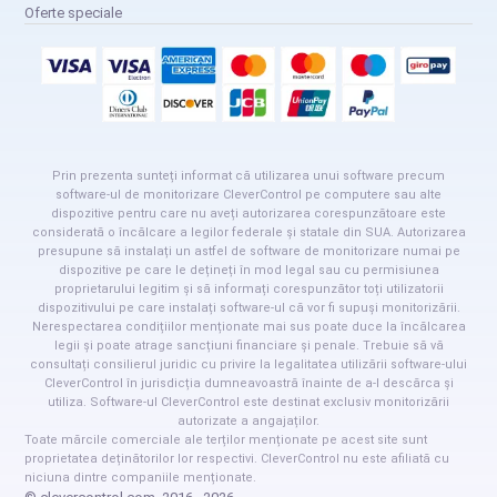
Oferte speciale
Prin prezenta sunteți informat că utilizarea unui software precum
software-ul de monitorizare CleverControl pe computere sau alte
dispozitive pentru care nu aveți autorizarea corespunzătoare este
considerată o încălcare a legilor federale și statale din SUA. Autorizarea
presupune să instalați un astfel de software de monitorizare numai pe
dispozitive pe care le dețineți în mod legal sau cu permisiunea
proprietarului legitim și să informați corespunzător toți utilizatorii
dispozitivului pe care instalați software-ul că vor fi supuși monitorizării.
Nerespectarea condițiilor menționate mai sus poate duce la încălcarea
legii și poate atrage sancțiuni financiare și penale. Trebuie să vă
consultați consilierul juridic cu privire la legalitatea utilizării software-ului
CleverControl în jurisdicția dumneavoastră înainte de a-l descărca și
utiliza. Software-ul CleverControl este destinat exclusiv monitorizării
autorizate a angajaților.
Toate mărcile comerciale ale terților menționate pe acest site sunt
proprietatea deținătorilor lor respectivi. CleverControl nu este afiliată cu
niciuna dintre companiile menționate.