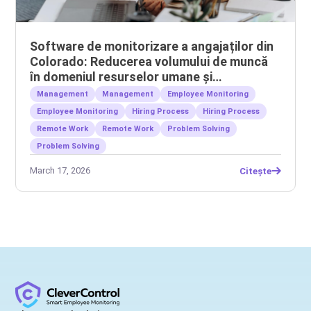
Software de monitorizare a angajaților din
Colorado: Reducerea volumului de muncă
în domeniul resurselor umane și
gestionarea echipelor la distanță
Management
Management
Employee Monitoring
Employee Monitoring
Hiring Process
Hiring Process
Remote Work
Remote Work
Problem Solving
Problem Solving
March 17, 2026
Citește