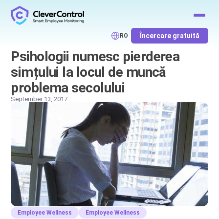
Încercare gratuită
RO
Psihologii numesc pierderea
simțului la locul de muncă
problema secolului
September 13, 2017
Employee Wellness
Employee Wellness