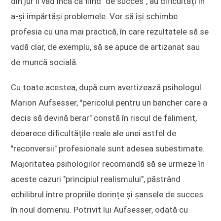
din jur îi văd încă ca fiind "de succes", au dificultăți în
a-și împărtăși problemele. Vor să își schimbe
profesia cu una mai practică, în care rezultatele să se
vadă clar, de exemplu, să se apuce de artizanat sau
de muncă socială.
Cu toate acestea, după cum avertizează psihologul
Marion Aufsesser, "pericolul pentru un bancher care a
decis să devină berar" constă în riscul de faliment,
deoarece dificultățile reale ale unei astfel de
"reconversii" profesionale sunt adesea subestimate.
Majoritatea psihologilor recomandă să se urmeze în
aceste cazuri "principiul realismului", păstrând
echilibrul între propriile dorințe și șansele de succes
în noul domeniu. Potrivit lui Aufsesser, odată cu