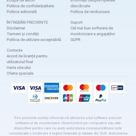
Echipa de autori
Informații despre fișierele
Politica de confidențialitate
descărcate
Politica editorială
Politica de rambursare
ÎNTREBĂRI FRECVENTE
Suport
Disclaimer
Cel mai bun software de
Termeni și condiții
monitorizare a angajaților
Politica de utilizare acceptabilă
GDPR
Contacte
Acord de licență pentru
utilizatorul final
Harta site-ului
Oferte speciale
Prin prezenta sunteți informat că utilizarea unui software precum
software-ul de monitorizare CleverControl pe computere sau alte
dispozitive pentru care nu aveți autorizarea corespunzătoare este
considerată o încălcare a legilor federale și statale din SUA. Autorizarea