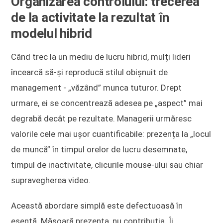
Organizarea controlului: trecerea
de la activitate la rezultat în
modelul hibrid
Când trec la un mediu de lucru hibrid, mulți lideri
încearcă să-și reproducă stilul obișnuit de
management - „văzând” munca tuturor. Drept
urmare, ei se concentrează adesea pe „aspect” mai
degrabă decât pe rezultate. Managerii urmăresc
valorile cele mai ușor cuantificabile: prezența la „locul
de muncă” în timpul orelor de lucru desemnate,
timpul de inactivitate, clicurile mouse-ului sau chiar
supravegherea video.
Această abordare simplă este defectuoasă în
esență. Măsoară prezența, nu contribuția. Îi