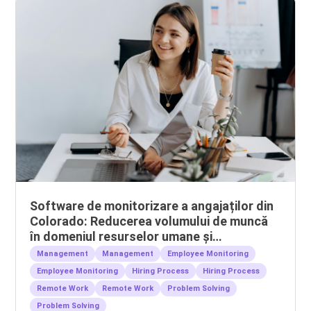
Software de monitorizare a angajaților din
Colorado: Reducerea volumului de muncă
în domeniul resurselor umane și
gestionarea echipelor la distanță
Management
Management
Employee Monitoring
Employee Monitoring
Hiring Process
Hiring Process
Remote Work
Remote Work
Problem Solving
Problem Solving