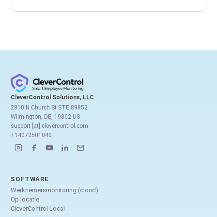
CleverControl Solutions, LLC
2810 N Church St STE 89852
Wilmington, DE, 19802 US
support [at] clevercontrol.com
+14072501040
SOFTWARE
Werknemersmonitoring (cloud)
Op locatie
CleverControl Local