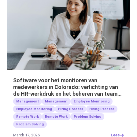
Software voor het monitoren van
medewerkers in Colorado: verlichting van
de HR-werkdruk en het beheren van teams
op afstand.
Management
Management
Employee Monitoring
Employee Monitoring
Hiring Process
Hiring Process
Remote Work
Remote Work
Problem Solving
Problem Solving
March 17, 2026
Lees