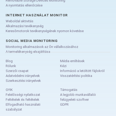
Removable Storage Devices Monitoring
A nyomtatás ellenőrzése
INTERNET HASZNÁLAT MONITOR
Weboldal aktivitás
Alkalmazási tevékenység
Keresőmotorok tevékenységének nyomon követése
SOCIAL MEDIA MONITORING
Monitoring alkalmazások az Ön vállalkozásához
A termelékenység elsajátítása
Blog
Média említések
Rólunk
Kézi
Szerzői csapat
Információ a letöltött fájlokról
Adatvédelmi irányelvek
Visszatérítési politika
Szerkesztési irányelvek
GYIK
Támogatás
Felelősségi nyilatkozat
A legjobb munkavállalói
Feltételek és feltételek
felügyeleti szoftver
Elfogadható használati
GDPR
szabályzat