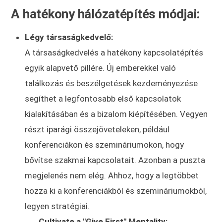
A hatékony hálózatépítés módjai:
Légy társaságkedvelő:
A társaságkedvelés a hatékony kapcsolatépítés
egyik alapvető pillére. Új emberekkel való
találkozás és beszélgetések kezdeményezése
segíthet a legfontosabb első kapcsolatok
kialakításában és a bizalom kiépítésében. Vegyen
részt iparági összejöveteleken, például
konferenciákon és szemináriumokon, hogy
bővítse szakmai kapcsolatait. Azonban a puszta
megjelenés nem elég. Ahhoz, hogy a legtöbbet
hozza ki a konferenciákból és szemináriumokból,
legyen stratégiai.
Cultivate a "Give First" Mentality: