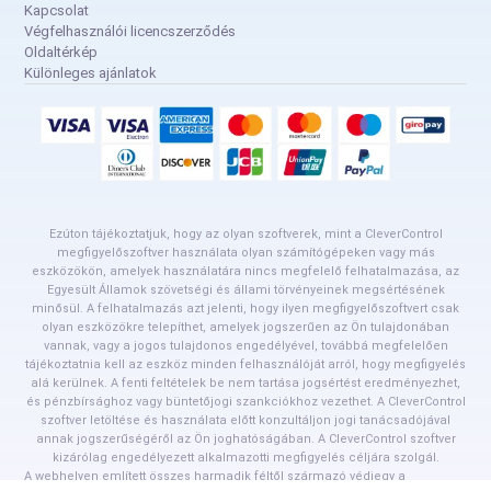
Kapcsolat
Végfelhasználói licencszerződés
Oldaltérkép
Különleges ajánlatok
Ezúton tájékoztatjuk, hogy az olyan szoftverek, mint a CleverControl
megfigyelőszoftver használata olyan számítógépeken vagy más
eszközökön, amelyek használatára nincs megfelelő felhatalmazása, az
Egyesült Államok szövetségi és állami törvényeinek megsértésének
minősül. A felhatalmazás azt jelenti, hogy ilyen megfigyelőszoftvert csak
olyan eszközökre telepíthet, amelyek jogszerűen az Ön tulajdonában
vannak, vagy a jogos tulajdonos engedélyével, továbbá megfelelően
tájékoztatnia kell az eszköz minden felhasználóját arról, hogy megfigyelés
alá kerülnek. A fenti feltételek be nem tartása jogsértést eredményezhet,
és pénzbírsághoz vagy büntetőjogi szankciókhoz vezethet. A CleverControl
szoftver letöltése és használata előtt konzultáljon jogi tanácsadójával
annak jogszerűségéről az Ön joghatóságában. A CleverControl szoftver
kizárólag engedélyezett alkalmazotti megfigyelés céljára szolgál.
A webhelyen említett összes harmadik féltől származó védjegy a