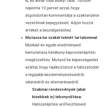
ki, és annál több esélyt talál. Töltsön
naponta 10 percet azzal, hogy
átgondoltan kommentálja a szakterülete
vezetőinek bejegyzéseit. Adjon hozzá
értéket a beszélgetéshez.
Mutassa be szakértelmét tartalommal:
Munkád és egyéb eredményeid
bemutatása hatékony kapcsolatépítési
megközelítés. Mutasd be képességeidet
azáltal, hogy tájékoztatod a hálózatodat
a legújabb kezdeményezéseidről,
sikereidről és elismeréseidről.
Szakmai rendezvények (akár
kisebbek is) lebonyolítása:
Hálózatépítési erőfeszítéseid