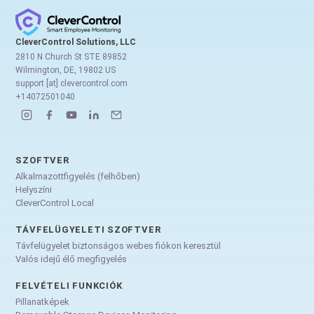
CleverControl Solutions, LLC
2810 N Church St STE 89852
Wilmington, DE, 19802 US
support [at] clevercontrol.com
+14072501040
SZOFTVER
Alkalmazottfigyelés (felhőben)
Helyszíni
CleverControl Local
TÁVFELÜGYELETI SZOFTVER
Távfelügyelet biztonságos webes fiókon keresztül
Valós idejű élő megfigyelés
FELVÉTELI FUNKCIÓK
Pillanatképek