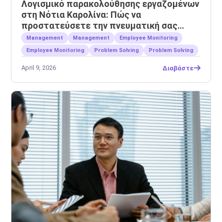
Λογισμικό παρακολούθησης εργαζομένων
στη Νότια Καρολίνα: Πώς να
προστατεύσετε την πνευματική σας
ιδιοκτησία
Management
Management
Employee Monitoring
Employee Monitoring
Problem Solving
Problem Solving
April 9, 2026
Διαβάστε