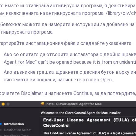
ко имате инсталирана антивирусна програма, я деактивира
м изключенията на антивирусната програма: /library/clv/cl
абележка: можете да намерите инструкции за добавяне на
нтивирусната програма.
тартирайте инсталационния файл и следвайте указанията.
Ако се опитате да отворите инсталатора с двойно щраква
Agent for Mac” can’t be opened because it is from an unidenti
Ако възникне грешка, щракнете с десния бутон върху ин
системата ви подкани, натиснете отново Open.
очетете Disclaimer и натиснете Continue, за да потвърдите,