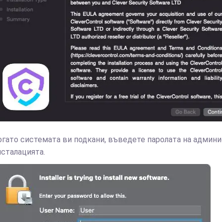
огато системата ви подкани, въведете паролата на админи
нсталацията.