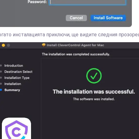
огато инсталацията приключи, ще видите следния прозоре