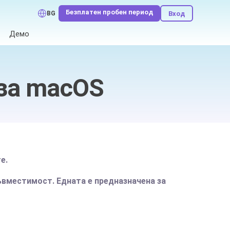
Безплатен пробен период
Вход
BG
Демо
 за macOS
е.
съвместимост. Едната е предназначена за