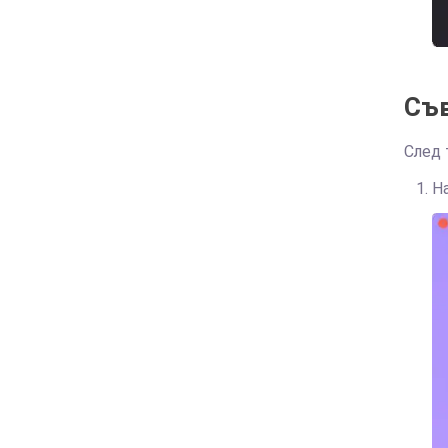
Съв
След 
На