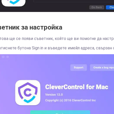
етник за настройка
това ще се появи съветник, който ще ви помогне да настр
тиснете бутона Sign in и въведете имейл адреса, свързан с