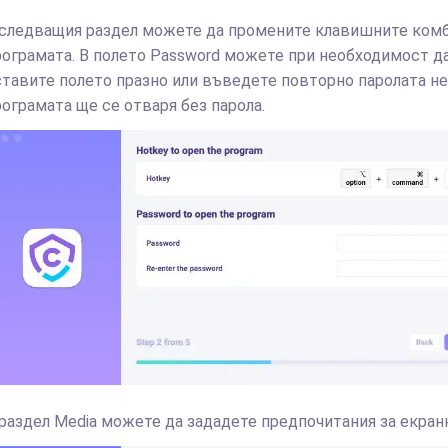
 следващия раздел можете да промените клавишните комб
рограмата. В полето Password можете при необходимост да
ставите полето празно или въведете повторно паролата не
рограмата ще се отваря без парола.
 раздел Media можете да зададете предпочитания за екран