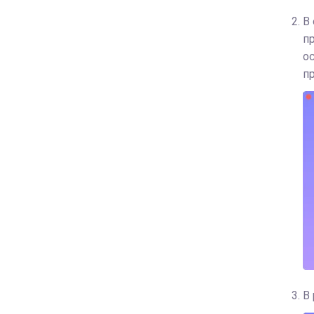
В
п
о
п
В