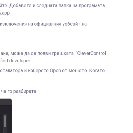
йте. Добавете и следната папка на програмата
v.app
 изключения на официалния уебсайт на
не, може да се появи грешката: “CleverControl
fied developer.
сталатора и изберете Open от менюто. Когато
 че го разбирате.