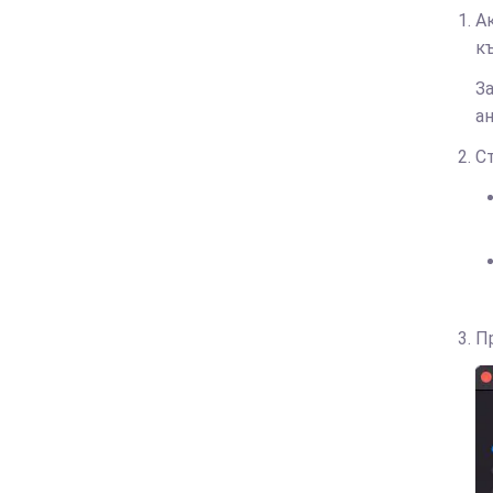
А
къ
З
а
С
Пр