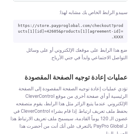
سيبدو الرابط الخاص بك مشابه لهذا:
https://store.payproglobal.com/checkout?prod
ucts[1][id]=42605&products[1][agreement-id]=
XXXX.
ضع هذا الرابط على موقعك الإلكتروني أو على وسائل
التواصل الاجتماعي وابدأ في جني الأرباح.
عمليات إعادة توجيه الصفحة المقصودة
تؤدي عمليات إعادة توجيه الصفحة المقصودة إلى الصفحة
الرئيسية أو أي صفحة أخرى من موقع CleverControl
الإلكتروني. عندما يتبع الزائر مثل هذا الرابط، يقوم متصفحه
بحفظ ملف تعريف ارتباط. إذا قام بشراء CleverControl في
غضون الـ 120 يوماً القادمة، سيسمح ملف تعريف الارتباط هذا
لـ PayPro Global بالتعرف على أنك أنت من أحضرت هذا
العميل إلينا.