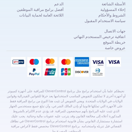
الأسئلة الشائعة
الدعم
إخلاء المسؤولية
أفضل برامج مراقبة الموظفين
الشروط والأحكام
اللائحة العامة لحماية البيانات
سياسة الاستخدام المقبول
جهات الاتصال
اتفاقية ترخيص المستخدم النهائي
خريطة الموقع
عروض خاصة
نحيطكم علما بأن استخدام برامج مثل برنامج CleverControl للمراقبة على أجهزة كمبيوتر
أو أجهزة أخرى لا تملكون التفويض المناسب لاستخدامها يعد خرقا للقوانين الفيدرالية وقوانين
الولايات في الولايات المتحدة. ويعني التفويض أن تثبت هذا النوع من برامج المراقبة فقط
على الأجهزة التي تملكها قانونيا أو بإذن المالك الشرعي، وأن تبلغ جميع مستخدمي الجهاز
الذي تثبت عليه البرنامج بأنهم سيخضعون للمراقبة. قد يؤدي عدم الالتزام بالشروط
المذكورة أعلاه إلى مخالفة القانون وقد يترتب عليه عقوبات مالية وجنائية. يجب عليك
استشارة مستشارك القانوني بشأن قانونية استخدام برنامج CleverControl في نطاقك
القضائي قبل تنزيله واستخدامه. برنامج CleverControl مخصص فقط لأغراض مراقبة
الموظفين المصرح بها.