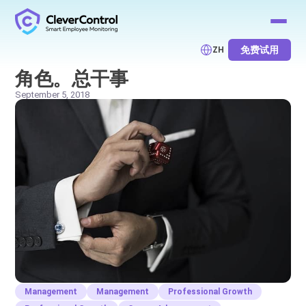
免费试用
ZH
角色。总干事
September 5, 2018
Management
Management
Professional Growth