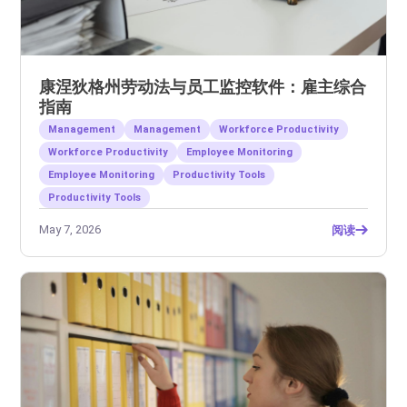
康涅狄格州劳动法与员工监控软件：雇主综合
指南
Management
Management
Workforce Productivity
Workforce Productivity
Employee Monitoring
Employee Monitoring
Productivity Tools
Productivity Tools
May 7, 2026
阅读