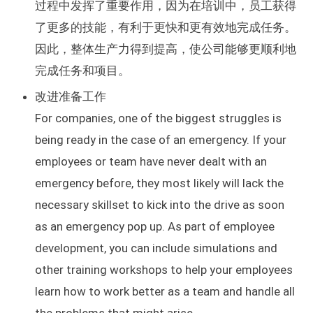
过程中发挥了重要作用，因为在培训中，员工获得
了更多的技能，有利于更快和更有效地完成任务。
因此，整体生产力得到提高，使公司能够更顺利地
完成任务和项目。
改进准备工作
For companies, one of the biggest struggles is
being ready in the case of an emergency. If your
employees or team have never dealt with an
emergency before, they most likely will lack the
necessary skillset to kick into the drive as soon
as an emergency pop up. As part of employee
development, you can include simulations and
other training workshops to help your employees
learn how to work better as a team and handle all