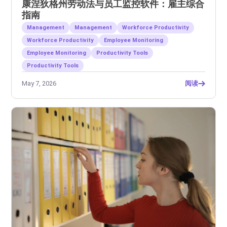
康涅狄格州劳动法与员工监控软件：雇主综合
指南
Management
Management
Workforce Productivity
Workforce Productivity
Employee Monitoring
Employee Monitoring
Productivity Tools
Productivity Tools
May 7, 2026
阅读