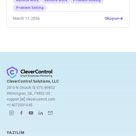
Remote Work
Remote Work
Problem Solving
Problem Solving
March 17, 2026
Okuyun
CleverControl Solutions, LLC
2810 N Church St STE 89852
Wilmington, DE, 19802 US
support [at] clevercontrol.com
+14072501040
YAZILIM