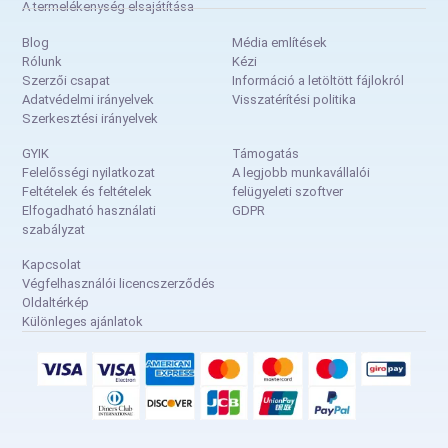
A termelékenység elsajátítása
Blog
Média említések
Rólunk
Kézi
Szerzői csapat
Információ a letöltött fájlokról
Adatvédelmi irányelvek
Visszatérítési politika
Szerkesztési irányelvek
GYIK
Támogatás
Felelősségi nyilatkozat
A legjobb munkavállalói
Feltételek és feltételek
felügyeleti szoftver
Elfogadható használati
GDPR
szabályzat
Kapcsolat
Végfelhasználói licencszerződés
Oldaltérkép
Különleges ajánlatok