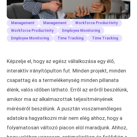
Management
Management
Workforce Productivity
Workforce Productivity
Employee Monitoring
Employee Monitoring
Time Tracking
Time Tracking
Képzelje el, hogy az egész vállalkozása egy élő,
interaktív irányítópulton fut. Minden projekt, minden
csapattag és a termelékenység minden pillanata
élénk, valós időben látható. Erről az erőről beszélünk,
amikor ma az alkalmazottak teljesítményének
méréséről beszélünk. A pusztán visszamenőleges
adatokra hagyatkozni már nem elég ahhoz, hogy a
folyamatosan változó piacon elöl maradjunk. Ahhoz,
hogy valóban vezessen, optimalizáljon és fejlődjön a