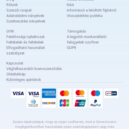
Rólunk
Kézi
Szerzői csapat
Információ a letöltött fájlokról
Adatvédelmi irányelvek
Visszatérítési politika
Szerkesztési irányelvek
GYIK
Támogatás
Felelősségi nyilatkozat
A legjobb munkavállalói
Feltételek és feltételek
felügyeleti szoftver
Elfogadható használati
GDPR
szabályzat
Kapcsolat
Végfelhasználói licencszerződés
Oldaltérkép
Különleges ajánlatok
Ezúton tájékoztatjuk, hogy az olyan szoftverek, mint a CleverControl
megfigyelőszoftver használata olyan számítógépeken vagy más