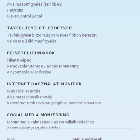
Alkalmazottfigyelés (felhőben)
Helyszíni
CleverControl Local
TÁVFELÜGYELETI SZOFTVER
Távfelügyelet biztonságos webes fiókon keresztül
Valós idejű élő megfigyelés
FELVÉTELI FUNKCIÓK
Pillanatképek
Removable Storage Devices Monitoring
A nyomtatás ellenőrzése
INTERNET HASZNÁLAT MONITOR
Weboldal aktivitás
Alkalmazási tevékenység
Keresőmotorok tevékenységének nyomon követése
SOCIAL MEDIA MONITORING
Monitoring alkalmazások az Ön vállalkozásához
A termelékenység elsajátítása
Blog
Média említések