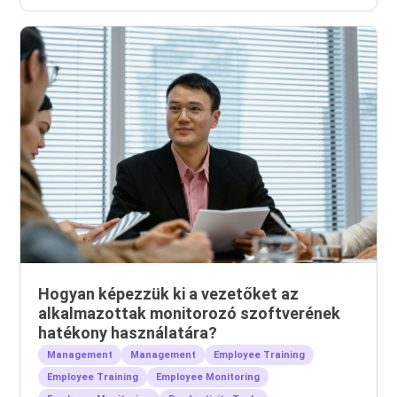
Hogyan képezzük ki a vezetőket az
alkalmazottak monitorozó szoftverének
hatékony használatára?
Management
Management
Employee Training
Employee Training
Employee Monitoring