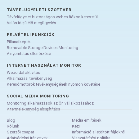
TÁVFELÜGYELETI SZOFTVER
Távfelügyelet biztonságos webes fiókon keresztül
Valós idejű élő megfigyelés
FELVÉTELI FUNKCIÓK
Pillanatképek
Removable Storage Devices Monitoring
A nyomtatás ellenőrzése
INTERNET HASZNÁLAT MONITOR
Weboldal aktivitás
Alkalmazási tevékenység
Keresőmotorok tevékenységének nyomon követése
SOCIAL MEDIA MONITORING
Monitoring alkalmazások az Ön vállalkozásához
A termelékenység elsajátítása
Blog
Média említések
Rólunk
Kézi
Szerzői csapat
Információ a letöltött fájlokról
Adatvédelmi irányelvek
Visszatérítési politika