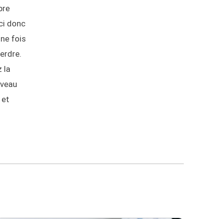
pre
ici donc
ine fois
erdre.
 la
uveau
 et