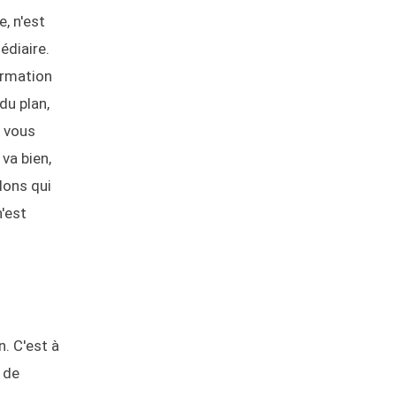
e, n'est
édiaire.
irmation
du plan,
t vous
va bien,
alons qui
n'est
n. C'est à
 de