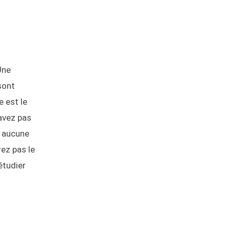
Une
sont
e est le
savez pas
a aucune
rez pas le
 étudier