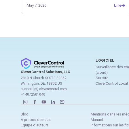
May 7, 2026
Lire
LOGICIEL
Surveillance des e
CleverControl Solutions, LLC
(cloud)
Sur site
2810 N Church St STE 89852
CleverControl Local
Wilmington, DE, 19802 US
support [at] clevercontrol.com
+14072501040
Blog
Mentions dans les mé
A propos de nous
Manuel
Équipe d’auteurs
Informations sur les fic