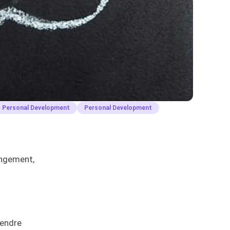
Personal Development
Personal Development
angement,
rendre