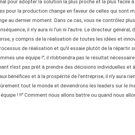
l pour adopter la solution la plus proche et la plus facile à
res pour la production change en faveur de celles qui sont 
ange au dernier moment. Dans ce cas, vous ne contrôlez plus
quence, il n'y aura ni l'un ni l'autre. Le directeur général, 
rise, y compris de la réalisation de toutes les idées et inno
rocessus de réalisation et qu'il essaie plutôt de la répartir s
mmes une équipe !", il n'obtiendra pas le résultat nécessaire
geant n'est pas prêt à prendre des décisions individuelles et 
ux bénéfices et à la prospérité de l'entreprise, il n'y aura rie
sûrement tout le monde et deviendrons les leaders sur le ma
quipe ! !!" Comment nous allons battre ou quand nous allo