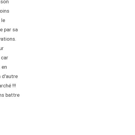
 son
moins
 le
de par sa
vations.
ur
 car
à en
n d'autre
rché !!!
ns battre