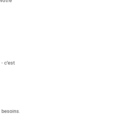
 votre
- c'est
 besoins.