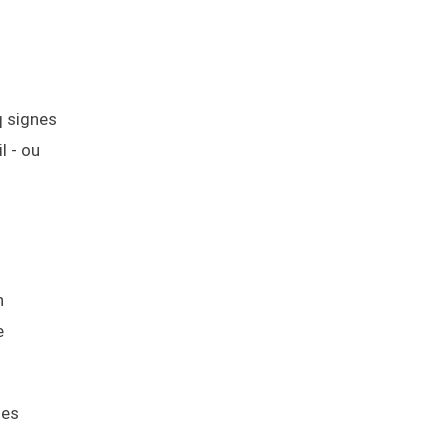
q signes
l - ou
h
e
les