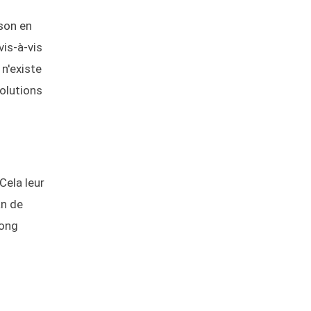
ison en
vis-à-vis
 n'existe
solutions
Cela leur
an de
long