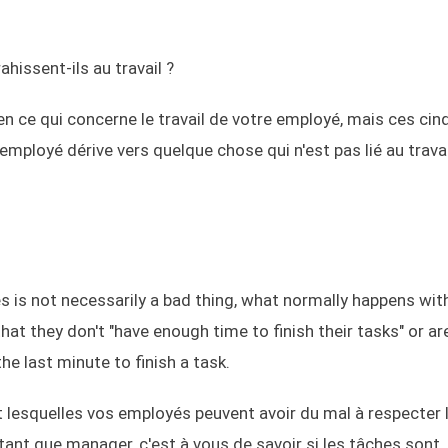
hissent-ils au travail ?
 en ce qui concerne le travail de votre employé, mais ces cin
employé dérive vers quelque chose qui n'est pas lié au travai
es is not necessarily a bad thing, what normally happens wit
at they don't "have enough time to finish their tasks" or ar
he last minute to finish a task.
nt lesquelles vos employés peuvent avoir du mal à respecter 
n tant que manager, c'est à vous de savoir si les tâches sont