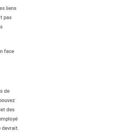
es liens
st pas
es
en face
es de
 pouvez
 et des
 employé
 devrait.