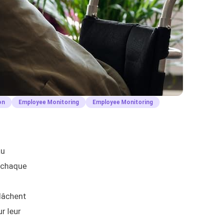
on
Employee Monitoring
Employee Monitoring
au
e chaque
elâchent
r leur