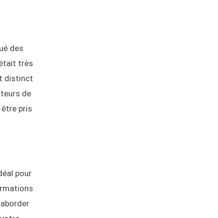
qué des
tait très
t distinct
ateurs de
être pris
déal pour
ormations
 aborder