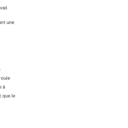
ail.
ant une
s
roule
e à
t que le